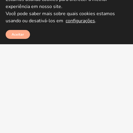
experiência em nosso site.

Você pode saber mais sobre quais cookies estamos 
usando ou desativá-los em 
configurações
.
Aceitar
Assinar
THOMSON REUTERS
BLOG |
REVISTA DOS TRIBUNAIS