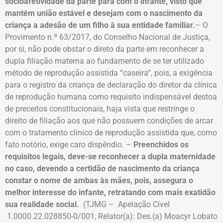
socioafetividade da parte para com o infante, visto que
mantém união estável e desejam com o nascimento da
criança a adesão de um filho à sua entidade familiar.
– O
Provimento n.º 63/2017, do Conselho Nacional de Justiça,
por si, não pode obstar o direto da parte em reconhecer a
dupla filiação materna ao fundamento de se ter utilizado
método de reprodução assistida “caseira”, pois, a exigência
para o registro da criança de declaração do diretor da clínica
de reprodução humana como requisito indispensável destoa
de preceitos constitucionais, haja vista que restringe o
direito de filiação aos que não possuem condições de arcar
com o tratamento clinico de reprodução assistida que, como
fato notório, exige caro dispêndio. –
Preenchidos os
requisitos legais, deve-se reconhecer a dupla maternidade
no caso, devendo a certidão de nascimento da criança
constar o nome de ambas às mães, pois, assegura o
melhor interesse do infante, retratando com mais exatidão
sua realidade social.
(TJMG – Apelação Cível
1.0000.22.028850-0/001, Relator(a): Des.(a) Moacyr Lobato