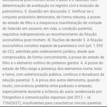
determinação de averbação no registro civil e inclusão de
patronímico. II. Questão em discussão 2. Verificar se o
conjunto probatório demonstra, de forma robusta, a posse
do estado de filho e a inequívoca manifestação de vontade
do falecido em assumir, em vida, a condição parental,
requisitos indispensáveis ao reconhecimento da filiação
socioafetiva post mortem. III. Razões de decidir 3. A filiação
socioafetiva constitui espécie de parentesco civil (art. 1.593
do CC), admitida pelo ordenamento jurídico, desde que
comprovados, de forma concomitante, a posse do estado de
filho e o elemento volitivo do pretenso genitor. 4. A posse do
estado de filho exige a presença dos elementos nome, trato
e fama, com exteriorização pública, contínua e duradoura da
relação parental. 5. A prova dos autos demonstra, quando
muito, convivência pretérita entre padrasto e enteado,
especialmente durante a infância do autor, evidenciada por
fotografias e comunicações esparsas (até 2012 – id.
77602657), insuficientes para caracterizar vínculo parental