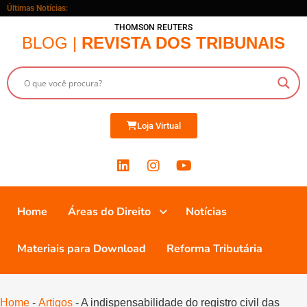
Últimas Notícias:
THOMSON REUTERS
BLOG |
REVISTA DOS TRIBUNAIS
Loja Virtual
Home
Áreas do Direito
Notícias
Materiais para Download
Reforma Tributária
Home
-
Artigos
-
A indispensabilidade do registro civil das