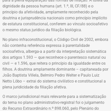
para a plena equiparação das formas de filiação. A tutela da
dignidade da pessoa humana (art. 1.º, III, CF/88) e o
princípio da afetividade, amplamente reconhecido pela
doutrina e jurisprudência nacionais como princípio implícito
de estatura constitucional, conferem ao vínculo socioafetivo
o mesmo status jurídico da filiação biológica.
No plano infraconstitucional, o Código Civil de 2002, embora
não contenha referência expressa à parentalidade
socioafetiva, alberga-a a partir da interpretação sistemática
dos artigos 1.593 — que reconhece o parentesco natural ou
civil — e 1.596, que reitera o princípio da igualdade entre os
filhos. A doutrina amplamente dominante – capitaneada por
João Baptista Villela, Belmiro Pedro Welter e Paulo Luiz
Netto Lôbo – extrai do sistema civilístico e constitucional a
plena juridicidade da filiação afetiva.
O marco jurisdicional mais relevante para a sistematização
do tema no plano administrativo-registral foi o julgamento
do Recurso Extraordinário n.º 898.060, pelo Plenário do