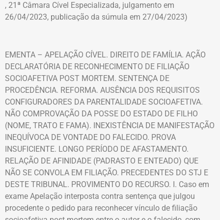
, 21ª Câmara Cível Especializada, julgamento em
26/04/2023, publicação da súmula em 27/04/2023)
EMENTA – APELAÇÃO CÍVEL. DIREITO DE FAMÍLIA. AÇÃO
DECLARATÓRIA DE RECONHECIMENTO DE FILIAÇÃO
SOCIOAFETIVA POST MORTEM. SENTENÇA DE
PROCEDÊNCIA. REFORMA. AUSÊNCIA DOS REQUISITOS
CONFIGURADORES DA PARENTALIDADE SOCIOAFETIVA.
NÃO COMPROVAÇÃO DA POSSE DO ESTADO DE FILHO
(NOME, TRATO E FAMA). INEXISTÊNCIA DE MANIFESTAÇÃO
INEQUÍVOCA DE VONTADE DO FALECIDO. PROVA
INSUFICIENTE. LONGO PERÍODO DE AFASTAMENTO.
RELAÇÃO DE AFINIDADE (PADRASTO E ENTEADO) QUE
NÃO SE CONVOLA EM FILIAÇÃO. PRECEDENTES DO STJ E
DESTE TRIBUNAL. PROVIMENTO DO RECURSO. I. Caso em
exame Apelação interposta contra sentença que julgou
procedente o pedido para reconhecer vínculo de filiação
socioafetiva post mortem entre o autor e o falecido, com