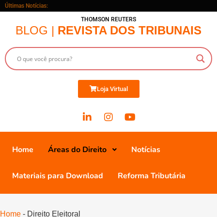
Últimas Notícias:
THOMSON REUTERS
BLOG |
REVISTA DOS TRIBUNAIS
Loja Virtual
Home
Áreas do Direito
Notícias
Materiais para Download
Reforma Tributária
Home
-
Direito Eleitoral