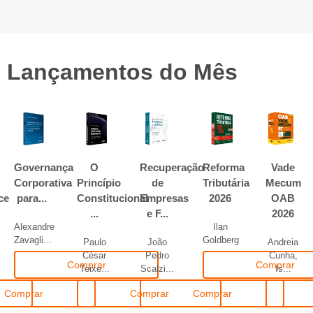
Lançamentos do Mês
Governança
O
Recuperação
Reforma
Vade
Corporativa
Princípio
de
Tributária
Mecum
ce
para...
Constitucional
Empresas
2026
OAB
...
e F...
2026
Alexandre
Ilan
Zavagli...
Goldberg
Paulo
João
Andreia
César
Pedro
Cunha,
Comprar
Comprar
Teixe...
Scalzi...
Is...
Comprar
Comprar
Comprar