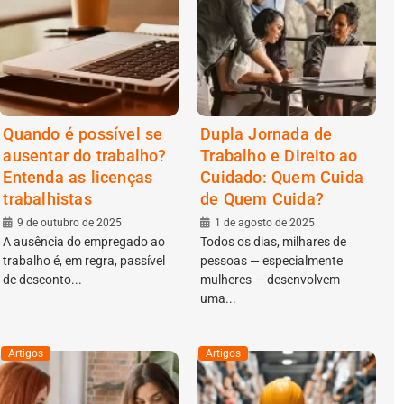
Quando é possível se
Dupla Jornada de
ausentar do trabalho?
Trabalho e Direito ao
Entenda as licenças
Cuidado: Quem Cuida
trabalhistas
de Quem Cuida?
9 de outubro de 2025
1 de agosto de 2025
A ausência do empregado ao
Todos os dias, milhares de
trabalho é, em regra, passível
pessoas — especialmente
de desconto...
mulheres — desenvolvem
uma...
Artigos
Artigos