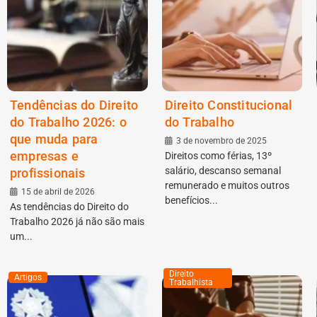
Tendências do Direito
Direito Constitucional
do Trabalho 2026: o
do Trabalho
que muda para
3 de novembro de 2025
empresas e
Direitos como férias, 13º
salário, descanso semanal
profissionais
remunerado e muitos outros
15 de abril de 2026
benefícios...
As tendências do Direito do
Trabalho 2026 já não são mais
um...
Direito
Artigos
Trabalhista