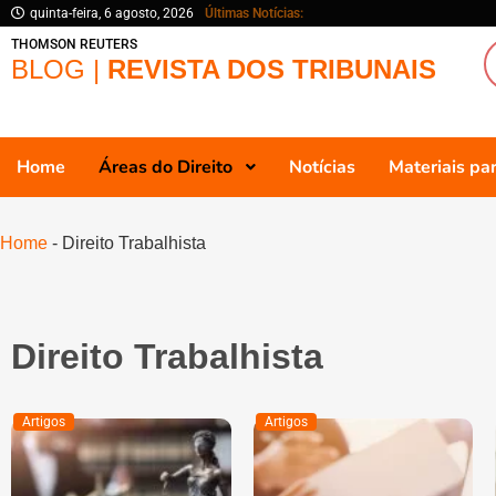
quinta-feira, 6 agosto, 2026
Últimas Notícias:
THOMSON REUTERS
BLOG |
REVISTA DOS TRIBUNAIS
Home
Áreas do Direito
Notícias
Materiais p
Home
-
Direito Trabalhista
Direito Trabalhista
Artigos
Artigos