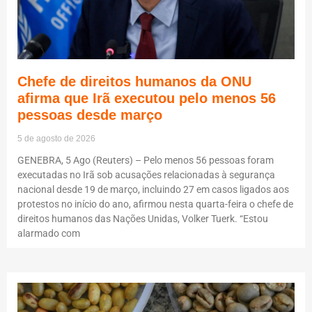
Chefe de direitos humanos da ONU
afirma que Irã executou pelo menos 56
pessoas desde março
5 de agosto de 2026
GENEBRA, 5 Ago (Reuters) – Pelo menos 56 pessoas foram
executadas no Irã sob acusações relacionadas à segurança
nacional desde 19 de março, incluindo 27 em casos ligados aos
protestos no início do ano, afirmou nesta quarta-feira o chefe de
direitos humanos das Nações Unidas, Volker Tuerk. “Estou
alarmado com