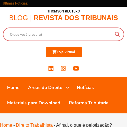
Últimas Notícias:
THOMSON REUTERS
BLOG |
REVISTA DOS TRIBUNAIS
Loja Virtual
Home
Áreas do Direito
Notícias
Materiais para Download
Reforma Tributária
Home
-
Direito Trabalhista
-
Afinal, o que é pejotização?