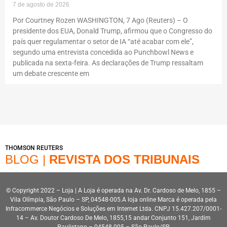
7 de agosto de 2026
Por Courtney Rozen WASHINGTON, 7 Ago (Reuters) – O
presidente dos EUA, Donald Trump, afirmou que o Congresso do
país quer regulamentar o setor de IA “até acabar com ele”,
segundo uma entrevista concedida ao Punchbowl News e
publicada na sexta-feira. As declarações de Trump ressaltam
um debate crescente em
THOMSON REUTERS
BLOG |
REVISTA DOS TRIBUNAIS
© Copyright 2022 – Loja | A Loja é operada na Av. Dr. Cardoso de Melo, 1855 –
Vila Olímpia, São Paulo – SP, 04548-005.A loja online Marca é operada pela
Infracommerce Negócios e Soluções em Internet Ltda. CNPJ 15.427.207/0001-
14 – Av. Doutor Cardoso De Melo, 1855,15 andar Conjunto 151, Jardim
Paulistano – 04548-005 – São Paulo/SP.