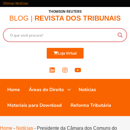
Últimas Notícias:
THOMSON REUTERS
BLOG |
REVISTA DOS TRIBUNAIS
Loja Virtual
Home
Áreas do Direito
Notícias
Materiais para Download
Reforma Tributária
Home
-
Notícias
-
Presidente da Câmara dos Comuns do