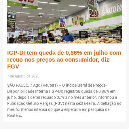
IGP-DI tem queda de 0,86% em julho com
recuo nos preços ao consumidor, diz
FGV
7 de agosto de 2026
SÃO PAULO, 7 Ago (Reuters) – O Índice Geral de Preços-
Disponibilidade Interna (IGP-DI) registrou queda de 0,86% em
julho, depois de ter recuado 0,79% no mês anterior, informou a
Fundação Getulio Vargas (FGV) nesta sexta-feira. A deflação no
mês foi menos intensa do que a esperada em pesquisa da
Reuters,