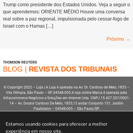
Trump como presidente dos Estados Unidos. Veja a seguir o
que aprendemos: ORIENTE MÉDIO Houve uma conversa
real sobre a paz regional, impulsionada pelo cessar-fogo de
Israel com o Hamas […]
Próximo
→
THOMSON REUTERS
BLOG |
REVISTA DOS TRIBUNAIS
© Copyright 2022 – Loja | A Loja é operada na Av. Dr. Cardoso de Melo, 1855 –
Vila Olímpia, São Paulo – SP, 04548-005.A loja online Marca é operada pela
Infracommerce Negócios e Soluções em Internet Ltda. CNPJ 15.427.207/0001-
14 – Av. Doutor Cardoso De Melo, 1855,15 andar Conjunto 151, Jardim
Paulistano – 04548-005 – São Paulo/SP.
Estamos usando cookies para oferecer a melhor 
experiência em nosso site.
