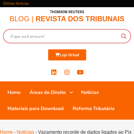
Últimas Notícias:
THOMSON REUTERS
BLOG |
REVISTA DOS TRIBUNAIS
Loja Virtual
Home
Áreas do Direito
Notícias
Materiais para Download
Reforma Tributária
Home
-
Notícias
-
Vazamento recorde de dados ligados ao Pix