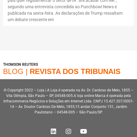
país quer regulamentar o setor de IA “até acabar com ele”,
segundo uma entrevista concedida ao Punchbowl News e
publicada na sexta-feira. As declarações de Trump ressaltam
um debate crescente em
THOMSON REUTERS
BLOG |
REVISTA DOS TRIBUNAIS
© Copyright 2022 – Loja | A Loja é operada na Av. Dr. Cardoso de Melo, 1855 –
Vila Olímpia, São Paulo – SP, 04548-005.A loja online Marca é operada pela
Infracommerce Negócios e Soluções em Internet Ltda. CNPJ 15.427.207/0001-
14 – Av. Doutor Cardoso De Melo, 1855,15 andar Conjunto 151, Jardim
Paulistano – 04548-005 – São Paulo/SP.