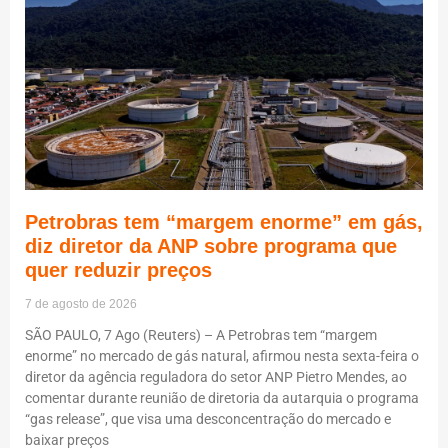
Petrobras tem “margem enorme” em gás,
diz diretor da ANP sobre programa que
quer reduzir preços
7 de agosto de 2026
SÃO PAULO, 7 Ago (Reuters) – A Petrobras tem “margem
enorme” no mercado de gás natural, afirmou nesta sexta-feira o
diretor da agência reguladora do setor ANP Pietro Mendes, ao
comentar durante reunião de diretoria da autarquia o programa
“gas release”, que visa uma desconcentração do mercado e
baixar preços