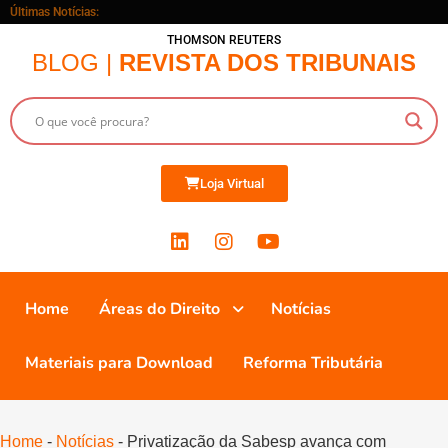
Últimas Notícias:
THOMSON REUTERS
BLOG |
REVISTA DOS TRIBUNAIS
Loja Virtual
Home
Áreas do Direito
Notícias
Materiais para Download
Reforma Tributária
Home
-
Notícias
-
Privatização da Sabesp avança com