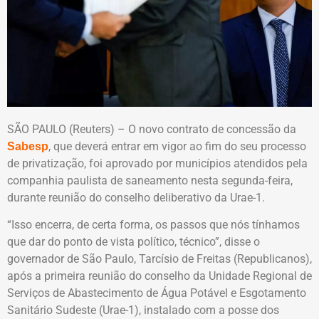
SÃO PAULO (Reuters) – O novo contrato de concessão da
, que deverá entrar em vigor ao fim do seu processo
Sabesp
de privatização, foi aprovado por municípios atendidos pela
companhia paulista de saneamento nesta segunda-feira,
durante reunião do conselho deliberativo da Urae-1.
“Isso encerra, de certa forma, os passos que nós tínhamos
que dar do ponto de vista político, técnico”, disse o
governador de São Paulo, Tarcísio de Freitas (Republicanos),
após a primeira reunião do conselho da Unidade Regional de
Serviços de Abastecimento de Água Potável e Esgotamento
Sanitário Sudeste (Urae-1), instalado com a posse dos