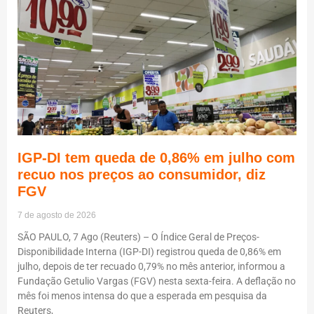
IGP-DI tem queda de 0,86% em julho com
recuo nos preços ao consumidor, diz
FGV
7 de agosto de 2026
SÃO PAULO, 7 Ago (Reuters) – O Índice Geral de Preços-
Disponibilidade Interna (IGP-DI) registrou queda de 0,86% em
julho, depois de ter recuado 0,79% no mês anterior, informou a
Fundação Getulio Vargas (FGV) nesta sexta-feira. A deflação no
mês foi menos intensa do que a esperada em pesquisa da
Reuters,