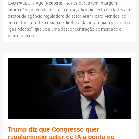
SÃO PAULO, 7 Ago (Reuters) – A Petrobras tem “margem
enorme” no mercado de gás natural, afirmou nesta sexta-feira o
diretor da agência reguladora do setor ANP Pietro Mendes, ao
comentar durante reunião de diretoria da autarquia o programa
“gas release”, que visa uma desconcentração do mercado e
baixar preços
Trump diz que Congresso quer
regulamentar setor de IA a ponto de