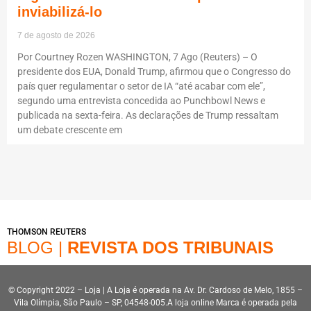
inviabilizá-lo
7 de agosto de 2026
Por Courtney Rozen WASHINGTON, 7 Ago (Reuters) – O
presidente dos EUA, Donald Trump, afirmou que o Congresso do
país quer regulamentar o setor de IA “até acabar com ele”,
segundo uma entrevista concedida ao Punchbowl News e
publicada na sexta-feira. As declarações de Trump ressaltam
um debate crescente em
THOMSON REUTERS
BLOG |
REVISTA DOS TRIBUNAIS
© Copyright 2022 – Loja | A Loja é operada na Av. Dr. Cardoso de Melo, 1855 –
Vila Olímpia, São Paulo – SP, 04548-005.A loja online Marca é operada pela