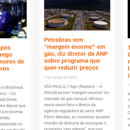
Petrobras tem
“margem enorme” em
após
gás, diz diretor da ANP
rego
sobre programa que
mores de
quer reduzir preços
uros
7 de agosto de 2026
7
SÃO PAULO, 7 Ago (Reuters) – A
n e Shashwat
Petrobras tem “margem enorme” no
rs) – Os
P
mercado de gás natural, afirmou
all Street
7
nesta sexta-feira o diretor da
ira depois que
E
agência reguladora do setor ANP
 a economia
C
Pietro Mendes, ao comentar durante
erdeu
r
reunião de diretoria da autarquia o
nesperada no
a
programa “gas release”, que visa
ndo em dúvida