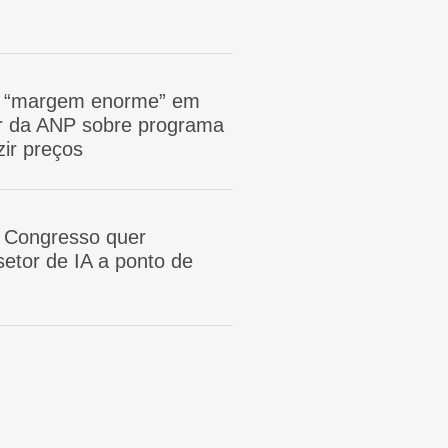
m “margem enorme” em
tor da ANP sobre programa
zir preços
 Congresso quer
etor de IA a ponto de