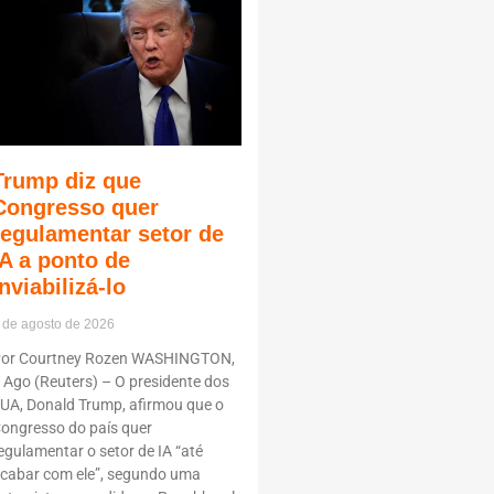
Trump diz que
Congresso quer
regulamentar setor de
IA a ponto de
inviabilizá-lo
 de agosto de 2026
or Courtney Rozen WASHINGTON,
 Ago (Reuters) – O presidente dos
UA, Donald Trump, afirmou que o
ongresso do país quer
egulamentar o setor de IA “até
cabar com ele”, segundo uma