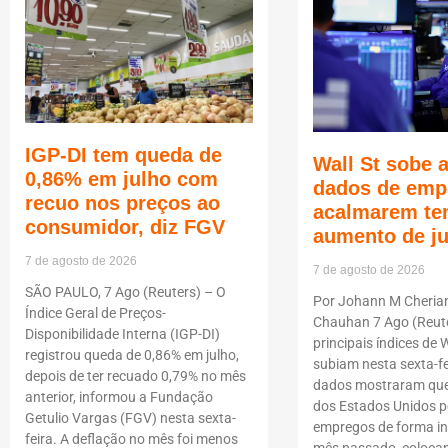
IGP-DI tem queda de
Wall St sobe 
0,86% em julho com
dados de emp
recuo nos preços ao
acalmarem te
consumidor, diz FGV
aumento de j
7 de agosto de 2026
7 de agosto de 2026
SÃO PAULO, 7 Ago (Reuters) – O
Por Johann M Cheria
Índice Geral de Preços-
Chauhan 7 Ago (Reute
Disponibilidade Interna (IGP-DI)
principais índices de W
registrou queda de 0,86% em julho,
subiam nesta sexta-fe
depois de ter recuado 0,79% no mês
dados mostraram que
anterior, informou a Fundação
dos Estados Unidos p
Getulio Vargas (FGV) nesta sexta-
empregos de forma i
feira. A deflação no mês foi menos
mês passado, coloca