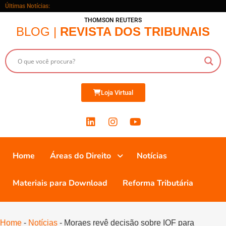
Últimas Notícias:
THOMSON REUTERS
BLOG |
REVISTA DOS TRIBUNAIS
Loja Virtual
Home
Áreas do Direito
Notícias
Materiais para Download
Reforma Tributária
Home
-
Notícias
-
Moraes revê decisão sobre IOF para