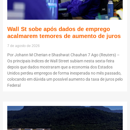
Wall St sobe após dados de emprego
acalmarem temores de aumento de juros
7 de agosto de 2026
Por Johann M Cherian e Shashwat Chauhan 7 Ago (Reuters) –
Os principais índices de Wall Street subiam nesta sexta-feira
depois que dados mostraram que a economia dos Estados
Unidos perdeu empregos de forma inesperada no mês passado,
colocando em dúvida um possível aumento da taxa de juros pelo
Federal