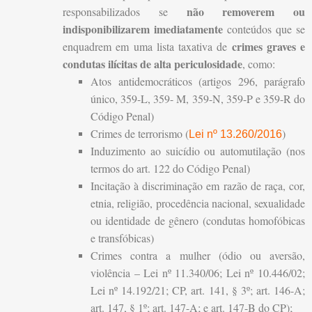
não removerem ou
responsabilizados se
indisponibilizarem imediatamente
conteúdos que se
crimes graves e
enquadrem em uma lista taxativa de
condutas ilícitas de alta periculosidade
, como:
Atos antidemocráticos (artigos 296, parágrafo
único, 359-L, 359- M, 359-N, 359-P e 359-R do
Código Penal)
Crimes de terrorismo (
)
Lei nº 13.260/2016
Induzimento ao suicídio ou automutilação (nos
termos do art. 122 do Código Penal)
Incitação à discriminação em razão de raça, cor,
etnia, religião, procedência nacional, sexualidade
ou identidade de gênero (condutas homofóbicas
e transfóbicas)
Crimes contra a mulher (ódio ou aversão,
violência – Lei nº 11.340/06; Lei nº 10.446/02;
Lei nº 14.192/21; CP, art. 141, § 3º; art. 146-A;
art. 147, § 1º; art. 147-A; e art. 147-B do CP);