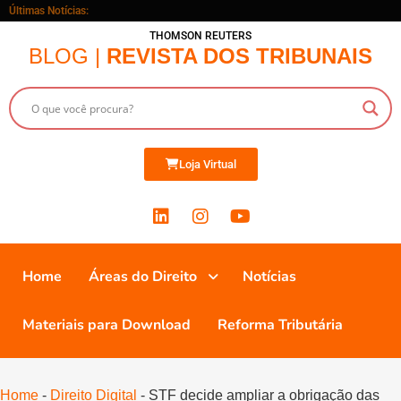
Últimas Notícias:
THOMSON REUTERS
BLOG |
REVISTA DOS TRIBUNAIS
Loja Virtual
Home
Áreas do Direito
Notícias
Materiais para Download
Reforma Tributária
Home
-
Direito Digital
-
STF decide ampliar a obrigação das