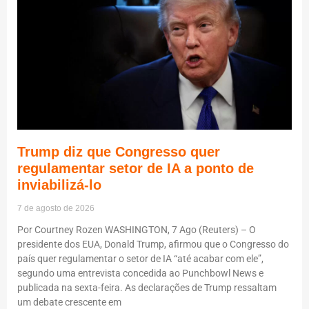
Trump diz que Congresso quer
regulamentar setor de IA a ponto de
inviabilizá-lo
7 de agosto de 2026
Por Courtney Rozen WASHINGTON, 7 Ago (Reuters) – O
presidente dos EUA, Donald Trump, afirmou que o Congresso do
país quer regulamentar o setor de IA “até acabar com ele”,
segundo uma entrevista concedida ao Punchbowl News e
publicada na sexta-feira. As declarações de Trump ressaltam
um debate crescente em