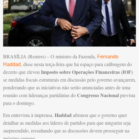
BRASÍLIA (Reuters) – O ministro da Fazenda,
Fernando
, disse nesta terça-feira que há espaço para calibragem do
Haddad
Imposto sobre Operações Financeiras (IOF)
decreto que elevou
se medidas fiscais estruturais em discussão pelo governo avançarem,
ponderando que as iniciativas não serão anunciadas antes de uma
Congresso Nacional
reunião com lideranças partidárias do
prevista
para o domingo.
Haddad
Em entrevista à imprensa,
afirmou que o governo quer
detalhar as medidas aos líderes de partidos para que ninguém seja
surpreendido, ressaltando que as discussões devem prosseguir na
próxima semana.