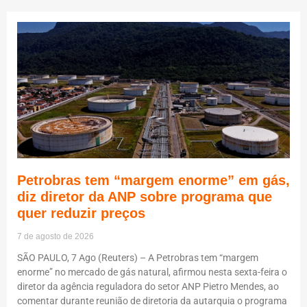
Petrobras tem “margem enorme” em gás,
diz diretor da ANP sobre programa que
quer reduzir preços
7 de agosto de 2026
SÃO PAULO, 7 Ago (Reuters) – A Petrobras tem “margem
enorme” no mercado de gás natural, afirmou nesta sexta-feira o
diretor da agência reguladora do setor ANP Pietro Mendes, ao
comentar durante reunião de diretoria da autarquia o programa