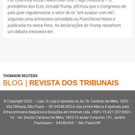
presidente dos EUA, Donald Trump, afirmou que o Congresso do
país quer regulamentar o setor de IA “até acabar com ele”,
segundo uma entrevista concedida ao Punchbowl News e
publicada na sexta-feira. As declarações de Trump ressaltam
um debate crescente em
THOMSON REUTERS
BLOG |
REVISTA DOS TRIBUNAIS
© Copyright 2022 – Loja | A Loja é operada na Av. Dr. Cardoso de Melo, 1855 –
Vila Olímpia, São Paulo – SP, 04548-005.A loja online Marca é operada pela
Infracommerce Negócios e Soluções em Internet Ltda. CNPJ 15.427.207/0001-
14 – Av. Doutor Cardoso De Melo, 1855,15 andar Conjunto 151, Jardim
Paulistano – 04548-005 – São Paulo/SP.