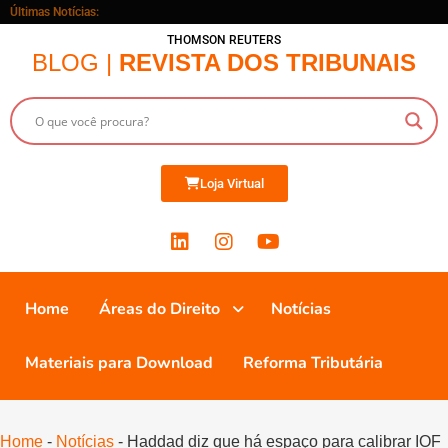
Últimas Notícias:
THOMSON REUTERS
BLOG |
REVISTA DOS TRIBUNAIS
Loja Virtual
Home
Áreas do Direito
Notícias
Materiais para Download
Reforma Tributária
Home
-
Notícias
-
Haddad diz que há espaço para calibrar IOF