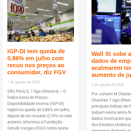
IGP-DI tem queda de
Wall St sobe 
0,86% em julho com
dados de emp
recuo nos preços ao
acalmarem te
consumidor, diz FGV
aumento de j
7 de agosto de 2026
7 de agosto de 2026
SÃO PAULO, 7 Ago (Reuters) – O
Por Johann M Cheria
Índice Geral de Preços-
Chauhan 7 Ago (Reute
Disponibilidade Interna (IGP-DI)
principais índices de W
registrou queda de 0,86% em julho,
subiam nesta sexta-fe
depois de ter recuado 0,79% no mês
dados mostraram que
anterior, informou a Fundação
dos Estados Unidos p
Getulio Vargas (FGV) nesta sexta-
empregos de forma i