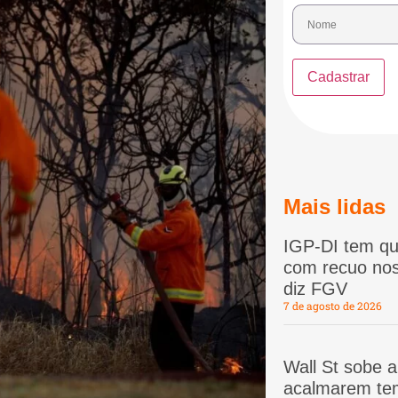
Mais lidas
IGP-DI tem qu
com recuo nos
diz FGV
7 de agosto de 2026
Wall St sobe 
acalmarem te