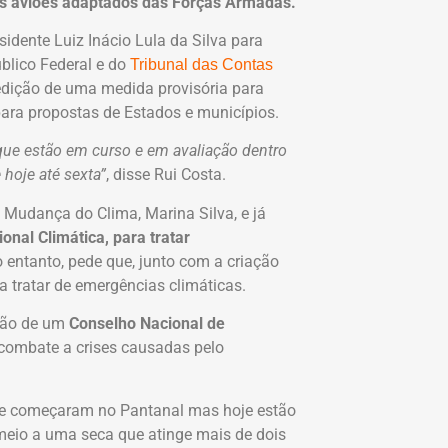
s aviões adaptados das Forças Armadas.
idente Luiz Inácio Lula da Silva para
úblico Federal e do
Tribunal das Contas
 edição de uma medida provisória para
para propostas de Estados e municípios.
ue estão em curso e em avaliação dentro
 hoje até sexta”
, disse Rui Costa.
Mudança do Clima, Marina Silva, e já
nal Climática, para tratar
no entanto, pede que, junto com a criação
 tratar de emergências climáticas.
ação de um
Conselho Nacional de
 combate a crises causadas pelo
ue começaram no Pantanal mas hoje estão
 meio a uma seca que atinge mais de dois