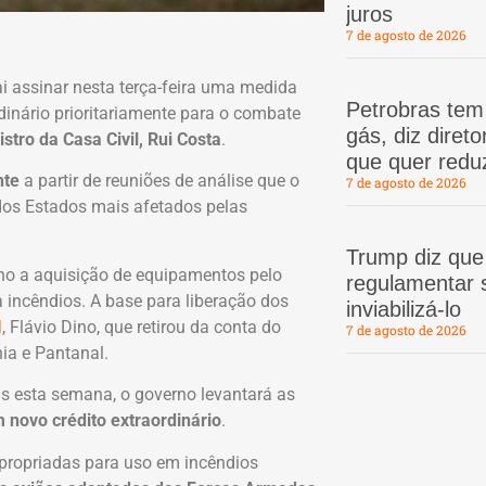
juros
7 de agosto de 2026
i assinar nesta terça-feira uma medida
Petrobras te
rdinário prioritariamente para o combate
gás, diz dire
stro da Casa Civil, Rui Costa
.
que quer redu
nte
a partir de reuniões de análise que o
7 de agosto de 2026
dos Estados mais afetados pelas
Trump diz que
ino a aquisição de equipamentos pelo
regulamentar s
 incêndios. A base para liberação dos
inviabilizá-lo
, Flávio Dino, que retirou da conta do
l
7 de agosto de 2026
ia e Pantanal.
as esta semana, o governo levantará as
 novo crédito extraordinário
.
propriadas para uso em incêndios