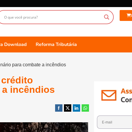
ara Download
Reforma Tributária
inário para combate a incêndios
crédito
 a incêndios