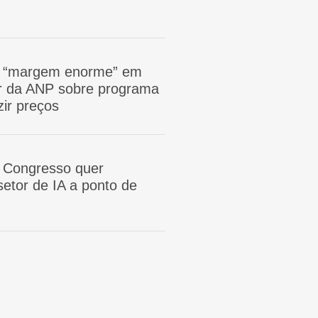
m “margem enorme” em
tor da ANP sobre programa
zir preços
 Congresso quer
etor de IA a ponto de