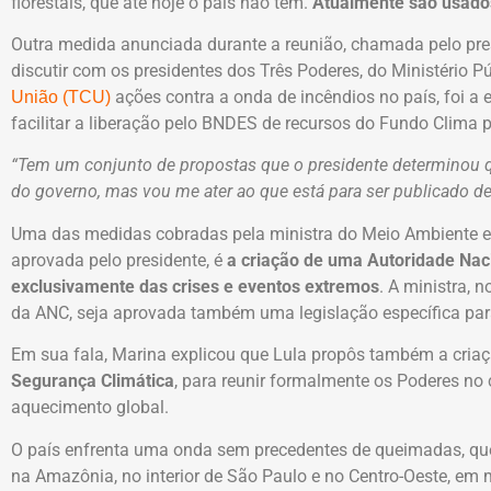
florestais, que até hoje o país não tem.
Atualmente são usado
Outra medida anunciada durante a reunião, chamada pelo pres
discutir com os presidentes dos Três Poderes, do Ministério P
ações contra a onda de incêndios no país, foi a
União (TCU)
facilitar a liberação pelo BNDES de recursos do Fundo Clima 
“Tem um conjunto de propostas que o presidente determinou q
do governo, mas vou me ater ao que está para ser publicado de
Uma das medidas cobradas pela ministra do Meio Ambiente e 
aprovada pelo presidente, é
a criação de uma Autoridade Nacio
exclusivamente das crises e eventos extremos
. A ministra, 
da ANC, seja aprovada também uma legislação específica para
Em sua fala, Marina explicou que Lula propôs também a cri
Segurança Climática
, para reunir formalmente os Poderes no
aquecimento global.
O país enfrenta uma onda sem precedentes de queimadas, q
na Amazônia, no interior de São Paulo e no Centro-Oeste, em