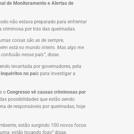
nal de Monitoramento e Alertas de
 todo não estava preparado para enfrentar
a criminosa por trás das queimadas.
umas coisas são as de sempre,
ambém está no mundo inteiro. Mas algo me
 confusão nesse país”
, disse.
ndo levantada por governadores, pela
 inquéritos no paí
s para investigar a
ue o
Congresso vê causas criminosas por
das possibilidades que estão sendo
ena de responsáveis por queimadas, hoje
Ambiente, estão surgindo 100 novos focos
 uma: estão tocando fogo”
disse.