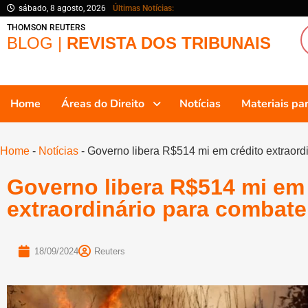
sábado, 8 agosto, 2026
Últimas Notícias:
THOMSON REUTERS
BLOG |
REVISTA DOS TRIBUNAIS
Home
Áreas do Direito
Notícias
Materiais p
Home
-
Notícias
-
Governo libera R$514 mi em crédito extraord
Governo libera R$514 mi em 
extraordinário para combate
18/09/2024
Reuters