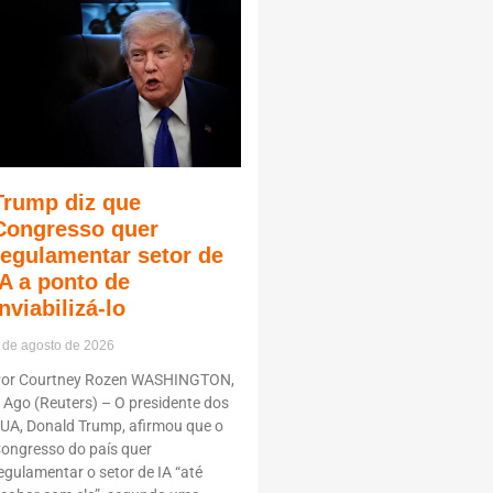
Trump diz que
Congresso quer
regulamentar setor de
IA a ponto de
inviabilizá-lo
 de agosto de 2026
or Courtney Rozen WASHINGTON,
 Ago (Reuters) – O presidente dos
UA, Donald Trump, afirmou que o
ongresso do país quer
egulamentar o setor de IA “até