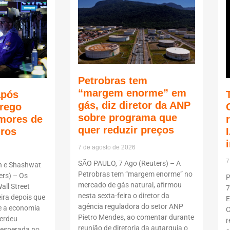
Petrobras tem
“margem enorme” em
após
gás, diz diretor da ANP
rego
sobre programa que
mores de
quer reduzir preços
uros
7 de agosto de 2026
7
SÃO PAULO, 7 Ago (Reuters) – A
n e Shashwat
Petrobras tem “margem enorme” no
rs) – Os
P
mercado de gás natural, afirmou
all Street
7
nesta sexta-feira o diretor da
ira depois que
E
agência reguladora do setor ANP
 a economia
C
Pietro Mendes, ao comentar durante
erdeu
r
reunião de diretoria da autarquia o
nesperada no