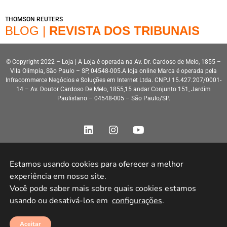
THOMSON REUTERS
BLOG |
REVISTA DOS TRIBUNAIS
© Copyright 2022 – Loja | A Loja é operada na Av. Dr. Cardoso de Melo, 1855 –
Vila Olímpia, São Paulo – SP, 04548-005.A loja online Marca é operada pela
Infracommerce Negócios e Soluções em Internet Ltda. CNPJ 15.427.207/0001-
14 – Av. Doutor Cardoso De Melo, 1855,15 andar Conjunto 151, Jardim
Paulistano – 04548-005 – São Paulo/SP.
Estamos usando cookies para oferecer a melhor 
experiência em nosso site.

Desenvolvimento HeroStar
Você pode saber mais sobre quais cookies estamos 
usando ou desativá-los em 
configurações
.
Aceitar