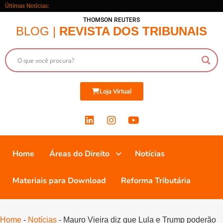
Últimas Notícias:
THOMSON REUTERS
BLOG |
REVISTA DOS TRIBUNAIS
Loja Virtual
Home
Áreas do Direito
Notícias
Materiais para Download
Reforma Tributária
Home
-
Notícias
-
Mauro Vieira diz que Lula e Trump poderão