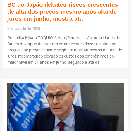
BC do Japão debateu riscos crescentes
de alta dos preços mesmo após alta de
juros em junho, mostra ata
5 de agosto de 2026
Por Leika Kihara TÓQUIO, 5 Ago (Reuters) – As autoridades do
Banco do Japão debateram os crescentes riscos de alta dos
preços, que provavelmente exigiriam mais aumentos na taxa de
juros, mesmo tendo elevado os custos dos empréstimos ao
maior nível em 31 anos em junho, segundo a ata da