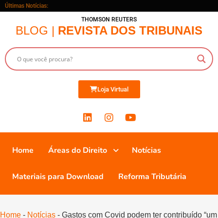
Últimas Notícias:
THOMSON REUTERS
BLOG |
REVISTA DOS TRIBUNAIS
Loja Virtual
Home
Áreas do Direito
Notícias
Materiais para Download
Reforma Tributária
Home
-
Notícias
-
Gastos com Covid podem ter contribuído “um