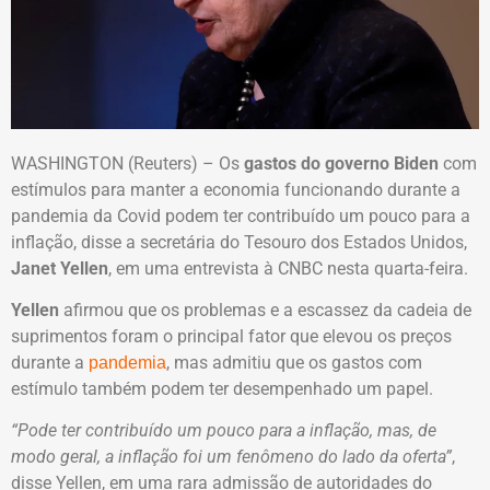
WASHINGTON (Reuters) – Os
gastos do governo Biden
com
estímulos para manter a economia funcionando durante a
pandemia da Covid podem ter contribuído um pouco para a
inflação, disse a secretária do Tesouro dos Estados Unidos,
Janet Yellen
, em uma entrevista à CNBC nesta quarta-feira.
Yellen
afirmou que os problemas e a escassez da cadeia de
suprimentos foram o principal fator que elevou os preços
durante a
, mas admitiu que os gastos com
pandemia
estímulo também podem ter desempenhado um papel.
“Pode ter contribuído um pouco para a inflação, mas, de
modo geral, a inflação foi um fenômeno do lado da oferta”
,
disse Yellen, em uma rara admissão de autoridades do