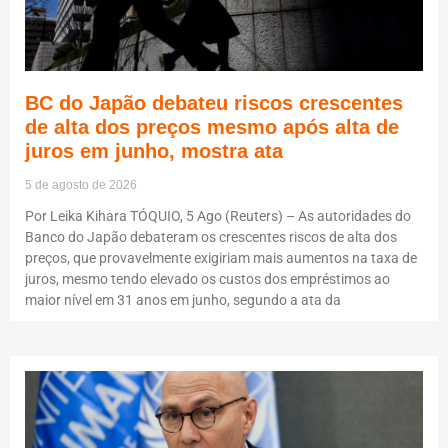
BC do Japão debateu riscos crescentes
de alta dos preços mesmo após alta de
juros em junho, mostra ata
5 de agosto de 2026
Por Leika Kihara TÓQUIO, 5 Ago (Reuters) – As autoridades do
Banco do Japão debateram os crescentes riscos de alta dos
preços, que provavelmente exigiriam mais aumentos na taxa de
juros, mesmo tendo elevado os custos dos empréstimos ao
maior nível em 31 anos em junho, segundo a ata da