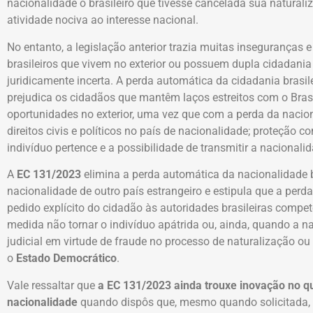
nacionalidade o brasileiro que tivesse cancelada sua naturali
atividade nociva ao interesse nacional.
No entanto, a legislação anterior trazia muitas inseguranças 
brasileiros que vivem no exterior ou possuem dupla cidadani
juridicamente incerta. A perda automática da cidadania brasil
prejudica os cidadãos que mantêm laços estreitos com o Br
oportunidades no exterior, uma vez que com a perda da nacion
direitos civis e políticos no país de nacionalidade; proteção 
indivíduo pertence e a possibilidade de transmitir a nacional
A
EC 131/2023
elimina a perda automática da nacionalidade b
nacionalidade de outro país estrangeiro e estipula que a perda 
pedido explícito do cidadão às autoridades brasileiras compe
medida não tornar o indivíduo apátrida ou, ainda, quando a n
judicial em virtude de fraude no processo de naturalização ou
o
Estado Democrático
.
Vale ressaltar que
a EC 131/2023 ainda trouxe inovação no qu
nacionalidade
quando dispôs que, mesmo quando solicitada, 