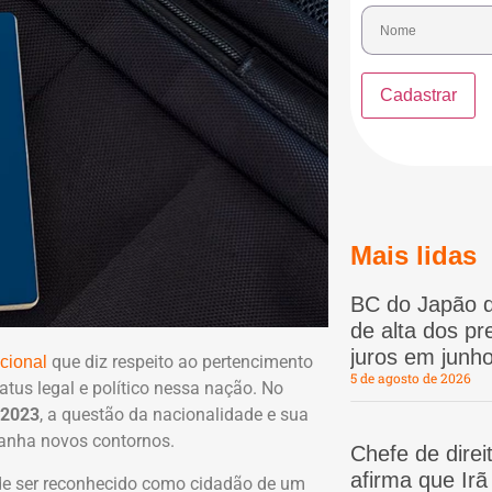
Mais lidas
BC do Japão d
de alta dos p
juros em junho
que diz respeito ao pertencimento
acional
5 de agosto de 2026
tus legal e político nessa nação. No
/2023
, a questão da nacionalidade e sua
ganha novos contornos.
Chefe de dire
afirma que Ir
o de ser reconhecido como cidadão de um