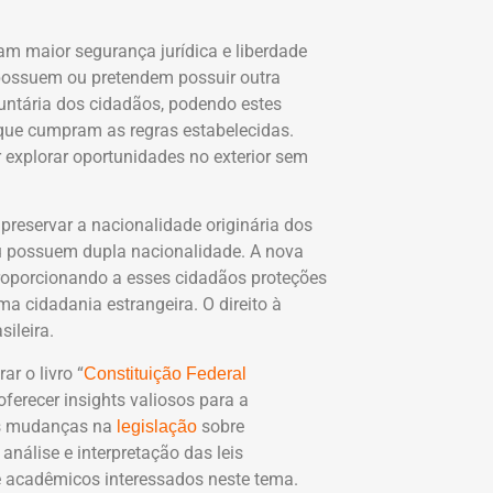
 maior segurança jurídica e liberdade
 possuem ou pretendem possuir outra
untária dos cidadãos, podendo estes
que cumpram as regras estabelecidas.
r explorar oportunidades no exterior sem
 preservar a nacionalidade originária dos
ou possuem dupla nacionalidade. A nova
, proporcionando a esses cidadãos proteções
a cidadania estrangeira. O direito à
ileira.
r o livro “
Constituição Federal
ferecer insights valiosos para a
as mudanças na
sobre
legislação
nálise e interpretação das leis
s e acadêmicos interessados neste tema.