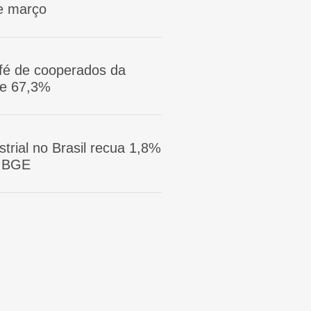
e março
afé de cooperados da
ge 67,3%
trial no Brasil recua 1,8%
 IBGE