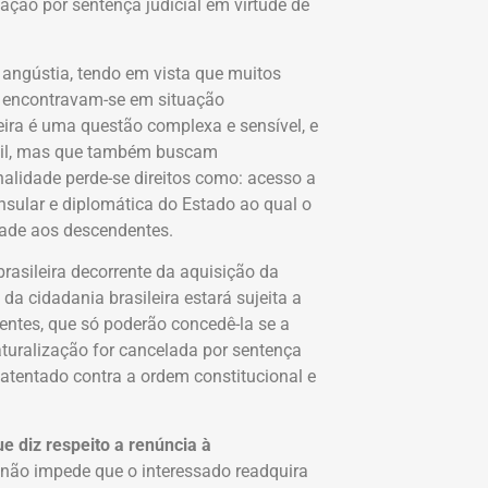
zação por sentença judicial em virtude de
e angústia, tendo em vista que muitos
a encontravam-se em situação
eira é uma questão complexa e sensível, e
asil, mas que também buscam
alidade perde-se direitos como: acesso a
consular e diplomática do Estado ao qual o
idade aos descendentes.
rasileira decorrente da aquisição da
da cidadania brasileira estará sujeita a
tentes, que só poderão concedê-la se a
aturalização for cancelada por sentença
 atentado contra a ordem constitucional e
e diz respeito a renúncia à
não impede que o interessado readquira