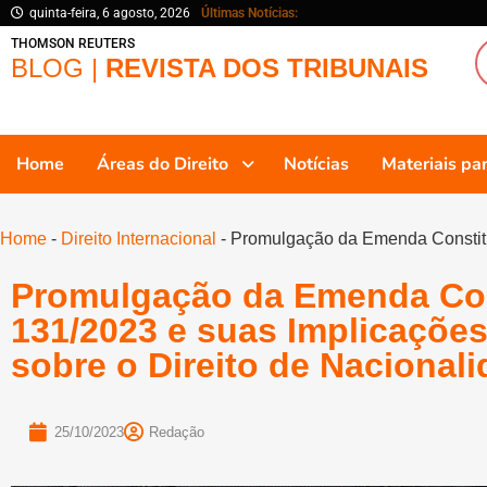
quinta-feira, 6 agosto, 2026
Últimas Notícias:
THOMSON REUTERS
BLOG |
REVISTA DOS TRIBUNAIS
Home
Áreas do Direito
Notícias
Materiais p
Home
-
Direito Internacional
-
Promulgação da Emenda Constituc
Promulgação da Emenda Con
131/2023 e suas Implicações
sobre o Direito de Nacionali
25/10/2023
Redação