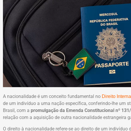
A nacionalidade é um conceito fundamental no
Direito Intern
de um indivíduo a uma nação específica, conferindo-lhe um sta
Brasil, com a
promulgação da Emenda Constitucional nº 131
relação com a aquisição de outra nacionalidade estrangeira 
O direito à nacionalidade refere-se ao direito de um indivídu