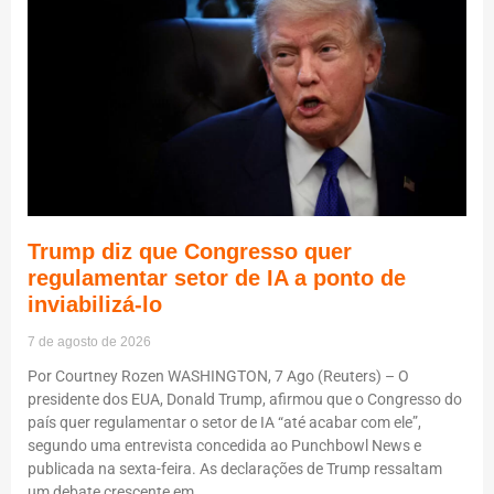
Trump diz que Congresso quer
regulamentar setor de IA a ponto de
inviabilizá-lo
7 de agosto de 2026
Por Courtney Rozen WASHINGTON, 7 Ago (Reuters) – O
presidente dos EUA, Donald Trump, afirmou que o Congresso do
país quer regulamentar o setor de IA “até acabar com ele”,
segundo uma entrevista concedida ao Punchbowl News e
publicada na sexta-feira. As declarações de Trump ressaltam
um debate crescente em