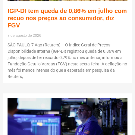
IGP-DI tem queda de 0,86% em julho com
recuo nos preços ao consumidor, diz
FGV
7 de agosto de 2026
SÃO PAULO, 7 Ago (Reuters) – O Índice Geral de Preços-
Disponibilidade Interna (IGP-DI) registrou queda de 0,86% em
julho, depois de ter recuado 0,79% no mês anterior, informou a
Fundação Getulio Vargas (FGV) nesta sexta-feira. A deflação no
mês foi menos intensa do que a esperada em pesquisa da
Reuters,