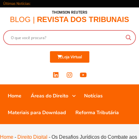
Últimas Notícias:
THOMSON REUTERS
BLOG |
REVISTA DOS TRIBUNAIS
Loja Virtual
Home
Áreas do Direito
Notícias
Materiais para Download
Reforma Tributária
Home
-
Direito Digital
-
Os Desafios Jurídicos do Combate aos