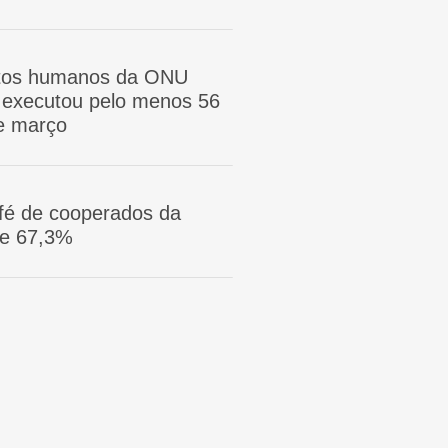
itos humanos da ONU
ã executou pelo menos 56
e março
afé de cooperados da
ge 67,3%