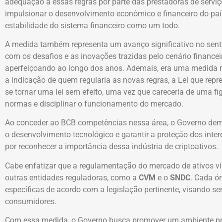
adequação à essas regras por parte das prestadoras de serviço
impulsionar o desenvolvimento econômico e financeiro do país
estabilidade do sistema financeiro como um todo.
A medida também representa um avanço significativo no sentid
com os desafios e as inovações trazidas pelo cenário financei
aperfeiçoando ao longo dos anos. Ademais, era uma medida mu
a indicação de quem regularia as novas regras, a Lei que repr
se tornar uma lei sem efeito, uma vez que careceria de uma fig
normas e disciplinar o funcionamento do mercado.
Ao conceder ao BCB competências nessa área, o Governo d
o desenvolvimento tecnológico e garantir a proteção dos int
por reconhecer a importância dessa indústria de criptoativos.
Cabe enfatizar que a regulamentação do mercado de ativos vir
outras entidades reguladoras, como a
CVM
e o
SNDC
. Cada ó
específicas de acordo com a legislação pertinente, visando se
consumidores.
Com essa medida, o Governo busca promover um ambiente pro