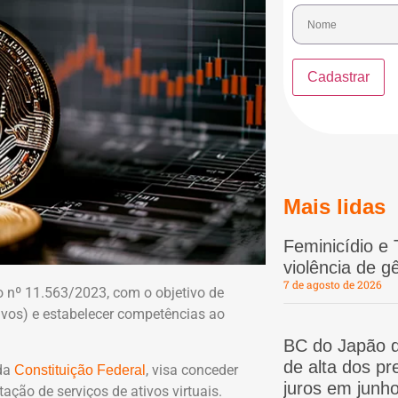
Mais lidas
Feminicídio e 
violência de 
7 de agosto de 2026
 nº 11.563/2023, com o objetivo de
ivos) e estabelecer competências ao
BC do Japão d
de alta dos p
 da
, visa conceder
Constituição Federal
juros em junho
ação de serviços de ativos virtuais.