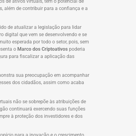
s de ativos virtuais, tem o potencial de
, além de contribuir para a confiança e a
o de atualizar a legislação para lidar
ro digital que vem se desenvolvendo e se
ito esperada por todo o setor, pois, sem
esenta o
Marco dos Criptoativos
poderia
ura para fiscalizar a aplicação das
emonstra sua preocupação em acompanhar
eresses dos cidadãos, assim como acaba
tuais não se sobrepõe às atribuições de
rgão continuará exercendo suas funções
mpre à proteção dos investidores e dos
pício para a inovação e o crescimento