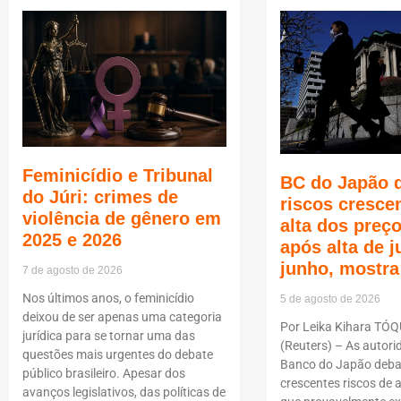
Feminicídio e Tribunal
BC do Japão 
do Júri: crimes de
riscos cresce
violência de gênero em
alta dos pre
2025 e 2026
após alta de 
junho, mostra
7 de agosto de 2026
Nos últimos anos, o feminicídio
5 de agosto de 2026
deixou de ser apenas uma categoria
Por Leika Kihara TÓQ
jurídica para se tornar uma das
(Reuters) – As autori
questões mais urgentes do debate
Banco do Japão deba
público brasileiro. Apesar dos
crescentes riscos de a
avanços legislativos, das políticas de