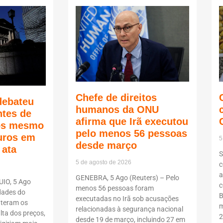
Chefe de direitos
debateu
humanos da ONU
ntes de
afirma que Irã executou
ços mesmo
pelo menos 56 pessoas
juros em
5
desde março
 ata
S
5 de agosto de 2026
c
a
GENEBRA, 5 Ago (Reuters) – Pelo
UIO, 5 Ago
c
menos 56 pessoas foram
dades do
B
executadas no Irã sob acusações
teram os
m
relacionadas à segurança nacional
lta dos preços,
2
desde 19 de março, incluindo 27 em