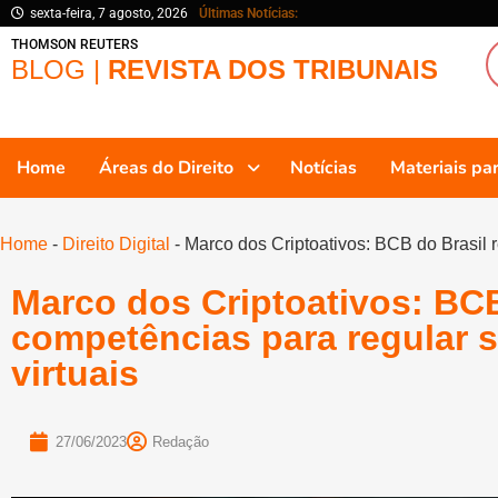
sexta-feira, 7 agosto, 2026
Últimas Notícias:
THOMSON REUTERS
BLOG |
REVISTA DOS TRIBUNAIS
Home
Áreas do Direito
Notícias
Materiais p
Home
-
Direito Digital
-
Marco dos Criptoativos: BCB do Brasil r
Marco dos Criptoativos: BCB
competências para regular s
virtuais
27/06/2023
Redação