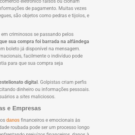
 comércio eletrônico falsos ou clonam
informações de pagamento. Muitas vezes
ues, são objetos como pedras e tijolos, e
e em criminosos se passando pelos
ue sua compra foi barrada na alfândega
e um boleto já disponível na mensagem.
ernacionais, facilmente o indivíduo pode
antia para que sua compra seja
stelionato digital
. Golpistas criam perfis
icitando dinheiro ou informações pessoais.
usuários a
sites
maliciosos.
mas e Empresas
ios
financeiros e emocionais às
danos
tidade roubada pode ser um processo longo
 enfrentando prejuízos financeiros, danos à