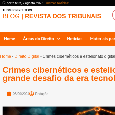
sexta-feira, 7 agosto, 2026
Últimas Notícias:
THOMSON REUTERS
BLOG |
REVISTA DOS TRIBUNAIS
Home
Áreas do Direito
Notícias
Materiais p
Home
-
Direito Digital
-
Crimes cibernéticos e estelionato digit
Crimes cibernéticos e esteli
grande desafio da era tecno
03/09/2024
Redação