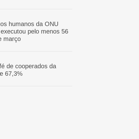
itos humanos da ONU
ã executou pelo menos 56
e março
afé de cooperados da
ge 67,3%