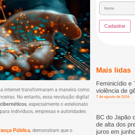
Mais lidas
Feminicídio e 
 da internet transformaram a maneira como
violência de 
eiras. No entanto, essa revolução digital
7 de agosto de 2026
cibernéticos
, especialmente o estelionato
para indivíduos, empresas e autoridades
BC do Japão d
de alta dos p
, demonstram que o
rança Pública
juros em junho