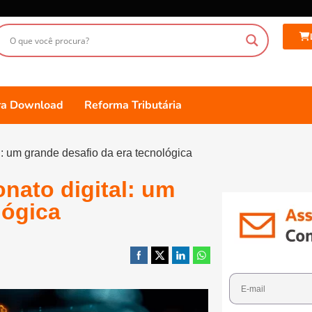
ara Download
Reforma Tributária
al: um grande desafio da era tecnológica
onato digital: um
lógica