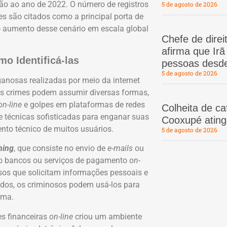
ção ao ano de 2022. O número de registros
5 de agosto de 2026
es são citados como a principal porta de
 o aumento desse cenário em escala global
Chefe de dire
afirma que Ir
mo Identificá-las
pessoas desd
5 de agosto de 2026
nganosas realizadas por meio da internet
ses crimes podem assumir diversas formas,
on-line
e golpes em plataformas de redes
Colheita de c
 técnicas sofisticadas para enganar suas
Cooxupé atin
ento técnico de muitos usuários.
5 de agosto de 2026
hing
, que consiste no envio de
e-mails
ou
mo bancos ou serviços de pagamento
on-
sos que solicitam informações pessoais e
idos, os criminosos podem usá-los para
ima.
es financeiras
on-line
criou um ambiente