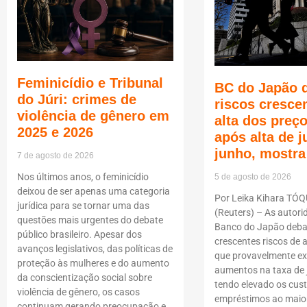
Feminicídio e Tribunal
BC do Japão 
do Júri: crimes de
riscos cresce
violência de gênero em
alta dos pre
2025 e 2026
após alta de 
junho, mostra
7 de agosto de 2026
Nos últimos anos, o feminicídio
5 de agosto de 2026
deixou de ser apenas uma categoria
Por Leika Kihara TÓQ
jurídica para se tornar uma das
(Reuters) – As autori
questões mais urgentes do debate
Banco do Japão deba
público brasileiro. Apesar dos
crescentes riscos de a
avanços legislativos, das políticas de
que provavelmente ex
proteção às mulheres e do aumento
aumentos na taxa de
da conscientização social sobre
tendo elevado os cus
violência de gênero, os casos
empréstimos ao maior
continuam gerando preocupação e