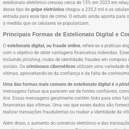
estelionato eletrônico cresceu cerca de 13% em 2023 em rela
desse tipo de
golpe eletrônico
chegou a 235,3 mil e os celular
entrada para esse tipo de crime. O estudo ainda aponta para
à medida que os celulares se popularizam.
Principais Formas de Estelionato Digital e Co
O
estelionato digital, ou fraude online
, refere-se a práticas e
com o objetivo de obter vantagens financeiras indevidas. Es
incluindo
phishing
, roubo de identidade, fraudes em compras
sociais. Os
criminosos cibernéticos
utilizam uma variedade de
vítimas, aproveitando-se da confiança e da falta de conhecim
Uma das formas mais comuns de estelionato digital é o
phis
mensagens falsas que parecem ser de fontes confiáveis, co
line
. Essas mensagens geralmente contêm
links
para
sites
fal
financeiras das vítimas. Uma vez que esses dados são fornec
realizar transações fraudulentas ou roubar a identidade da vít
Além disso, o aumento do comércio eletrônico e das transaçõ