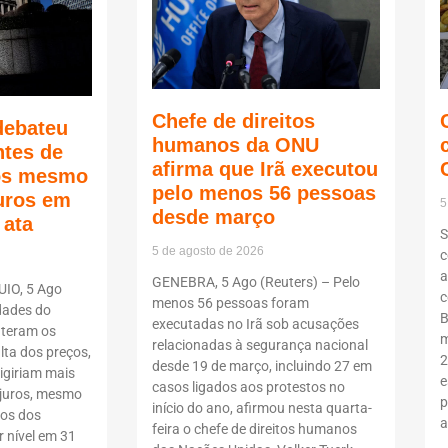
Chefe de direitos
debateu
humanos da ONU
ntes de
afirma que Irã executou
ços mesmo
pelo menos 56 pessoas
juros em
5
desde março
 ata
S
5 de agosto de 2026
c
a
GENEBRA, 5 Ago (Reuters) – Pelo
UIO, 5 Ago
c
menos 56 pessoas foram
dades do
B
executadas no Irã sob acusações
teram os
m
relacionadas à segurança nacional
lta dos preços,
2
desde 19 de março, incluindo 27 em
igiriam mais
e
casos ligados aos protestos no
 juros, mesmo
p
início do ano, afirmou nesta quarta-
tos dos
a
feira o chefe de direitos humanos
 nível em 31