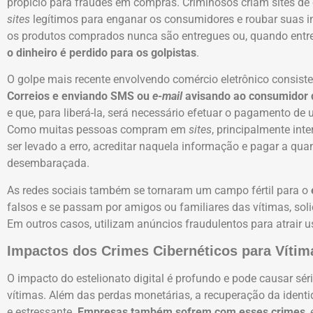
propício para fraudes em compras. Criminosos criam sites de
sites
legítimos para enganar os consumidores e roubar suas 
os produtos comprados nunca são entregues ou, quando entreg
o dinheiro é perdido para os golpistas
.
O golpe mais recente envolvendo comércio eletrônico consist
Correios e enviando SMS ou
e-mail
avisando ao consumidor q
e que, para liberá-la, será necessário efetuar o pagamento d
Como muitas pessoas compram em
sites
, principalmente int
ser levado a erro, acreditar naquela informação e pagar a qu
desembaraçada.
As redes sociais também se tornaram um campo fértil para o
e
falsos e se passam por amigos ou familiares das vítimas, sol
Em outros casos, utilizam anúncios fraudulentos para atrair 
Impactos dos Crimes Cibernéticos para Víti
O impacto do estelionato digital é profundo e pode causar sér
vítimas. Além das perdas monetárias, a recuperação da iden
e estressante.
Empresas também sofrem com esses crimes
,