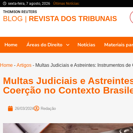
sexta-feira, 7 agosto, 2026
Últimas Notícias:
THOMSON REUTERS
BLOG |
REVISTA DOS TRIBUNAIS
Home
Áreas do Direito
Notícias
Materiais p
Home
-
Artigos
-
Multas Judiciais e Astreintes: Instrumentos de
Multas Judiciais e Astreinte
Coerção no Contexto Brasile
26/03/2024
Redação