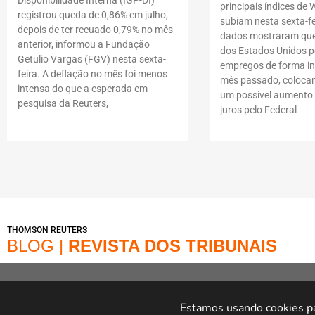
Disponibilidade Interna (IGP-DI)
principais índices de W
registrou queda de 0,86% em julho,
subiam nesta sexta-fe
depois de ter recuado 0,79% no mês
dados mostraram que
anterior, informou a Fundação
dos Estados Unidos p
Getulio Vargas (FGV) nesta sexta-
empregos de forma i
feira. A deflação no mês foi menos
mês passado, coloca
intensa do que a esperada em
um possível aumento 
pesquisa da Reuters,
juros pelo Federal
THOMSON REUTERS
BLOG |
REVISTA DOS TRIBUNAIS
© Copyright 2022 – Loja | A Loja é operada na Av. Dr. Cardoso de Melo, 1855 – V
online Marca é operada pela Infracommerce Negócios e Soluções em Internet L
Estamos usando cookies par
Cardoso De Melo, 1855,15 andar Conjunto 151, Jardim Paulistan