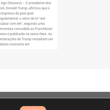
 Ago (Reuters) – O presidente dos
UA, Donald Trump, afirmou que o
ongresso do país quer
egulamentar o setor de IA “até
cabar com ele”, segundo uma
ntrevista concedida ao Punchbowl
ews e publicada na sexta-feira. As
eclarações de Trump ressaltam um
ebate crescente em