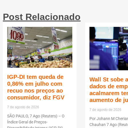
Post Relacionado
IGP-DI tem queda de
Wall St sobe 
0,86% em julho com
dados de emp
recuo nos preços ao
acalmarem te
consumidor, diz FGV
aumento de j
7 de agosto de 2026
7 de agosto de 2026
SÃO PAULO, 7 Ago (Reuters) – O
Por Johann M Cheria
Índice Geral de Preços-
Chauhan 7 Ago (Reute