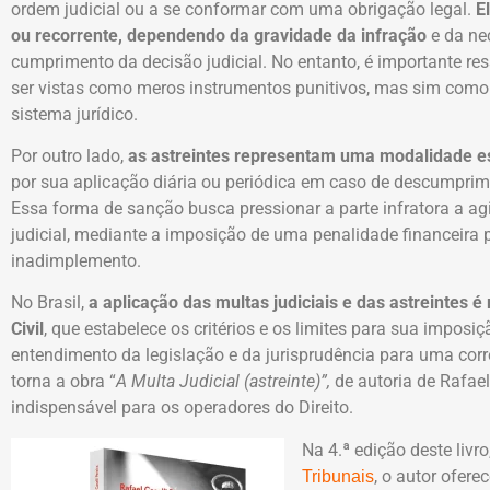
ordem judicial ou a se conformar com uma obrigação legal.
E
ou recorrente, dependendo da gravidade da infração
e da nec
cumprimento da decisão judicial. No entanto, é importante re
ser vistas como meros instrumentos punitivos, mas sim como 
sistema jurídico.
Por outro lado,
as astreintes representam uma modalidade esp
por sua aplicação diária ou periódica em caso de descumprime
Essa forma de sanção busca pressionar a parte infratora a a
judicial, mediante a imposição de uma penalidade financeira 
inadimplemento.
No Brasil,
a aplicação das multas judiciais e das astreintes
Civil
, que estabelece os critérios e os limites para sua impos
entendimento da legislação e da jurisprudência para uma corr
torna a obra “
A Multa Judicial (astreinte)”,
de autoria de Rafael
indispensável para os operadores do Direito.
Na 4.ª edição deste livr
, o autor ofer
Tribunais