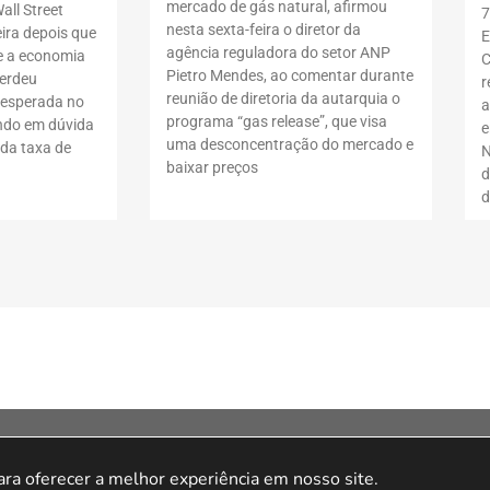
mercado de gás natural, afirmou
all Street
7
nesta sexta-feira o diretor da
ira depois que
E
agência reguladora do setor ANP
 a economia
C
Pietro Mendes, ao comentar durante
erdeu
r
reunião de diretoria da autarquia o
nesperada no
a
programa “gas release”, que visa
ndo em dúvida
e
uma desconcentração do mercado e
da taxa de
N
baixar preços
d
d
ila Olímpia, São Paulo – SP, 04548-005.A loja
tda. CNPJ 15.427.207/0001-14 – Av. Doutor
a oferecer a melhor experiência em nosso site.

o – 04548-005 – São Paulo/SP.