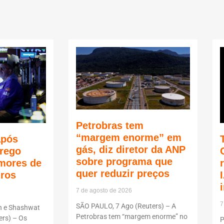
Petrobras tem
“margem enorme” em
após
gás, diz diretor da ANP
rego
sobre programa que
mores de
quer reduzir preços
uros
7 de agosto de 2026
7
SÃO PAULO, 7 Ago (Reuters) – A
n e Shashwat
Petrobras tem “margem enorme” no
rs) – Os
P