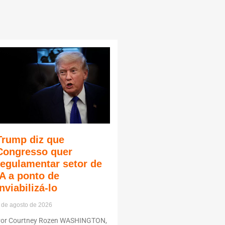
Trump diz que
Congresso quer
regulamentar setor de
IA a ponto de
inviabilizá-lo
 de agosto de 2026
or Courtney Rozen WASHINGTON,