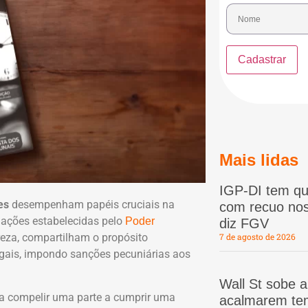
Mais lidas
IGP-DI tem qu
es
desempenham papéis cruciais na
com recuo nos
gações estabelecidas pelo
Poder
diz FGV
reza, compartilham o propósito
7 de agosto de 2026
gais, impondo sanções pecuniárias aos
Wall St sobe 
ra compelir uma parte a cumprir uma
acalmarem te