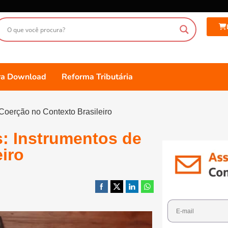
ara Download
Reforma Tributária
 Coerção no Contexto Brasileiro
s: Instrumentos de
iro