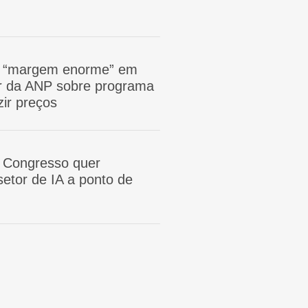
m “margem enorme” em
tor da ANP sobre programa
zir preços
 Congresso quer
etor de IA a ponto de