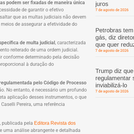
las podem ser fixadas de maneira única
juros
essidade de garantir o efetivo
7 de agosto de 2026
ssaltar que as multas judiciais não devem
meios de assegurar a efetividade do
Petrobras te
gás, diz dire
ecífica de multa judicial
, caracterizada
que quer redu
nto reiterado de uma ordem judicial.
7 de agosto de 2026
gir conforme determinado pela decisão
proporcional à duração do
Trump diz que
regulamentar s
 é regulamentada pelo Código de Processo
inviabilizá-lo
ição. No entanto, é necessário um profundo
7 de agosto de 2026
eta aplicação desses instrumentos, o que
 Caselli Pereira, uma referência
o, publicada pela
Editora Revista dos
ece uma análise abrangente e detalhada