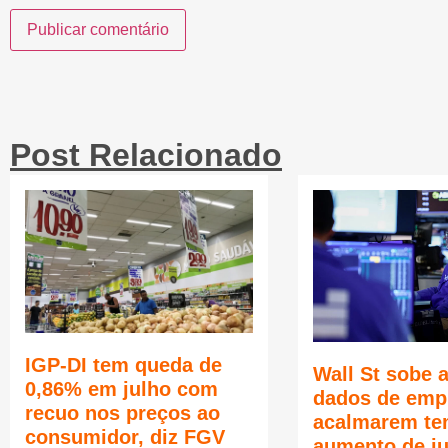
Post Relacionado
IGP-DI tem queda de
Wall St sobe 
0,86% em julho com
dados de emp
recuo nos preços ao
acalmarem te
consumidor, diz FGV
aumento de j