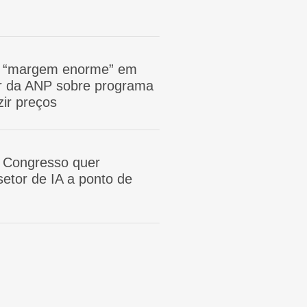
m “margem enorme” em
tor da ANP sobre programa
zir preços
 Congresso quer
etor de IA a ponto de