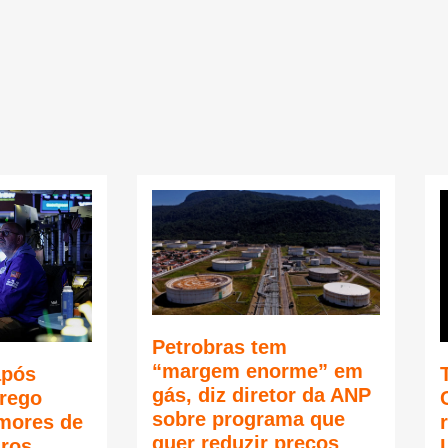
Petrobras tem
“margem enorme” em
após
gás, diz diretor da ANP
rego
sobre programa que
mores de
quer reduzir preços
uros