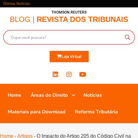
Últimas Notícias:
THOMSON REUTERS
BLOG |
REVISTA DOS TRIBUNAIS
Loja Virtual
Home
Áreas do Direito
Notícias
Materiais para Download
Reforma Tributária
Home
-
Artigos
-
O Impacto do Artigo 205 do Código Civil na