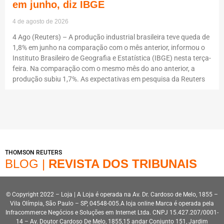
em junho, diz IBGE
4 de agosto de 2026
4 Ago (Reuters) – A produção industrial brasileira teve queda de
1,8% em junho na comparação com o mês anterior, informou o
Instituto Brasileiro de Geografia e Estatística (IBGE) nesta terça-
feira. Na comparação com o mesmo mês do ano anterior, a
produção subiu 1,7%. As expectativas em pesquisa da Reuters
THOMSON REUTERS
BLOG |
REVISTA DOS TRIBUNAIS
© Copyright 2022 – Loja | A Loja é operada na Av. Dr. Cardoso de Melo, 1855 –
Vila Olímpia, São Paulo – SP, 04548-005.A loja online Marca é operada pela
Infracommerce Negócios e Soluções em Internet Ltda. CNPJ 15.427.207/0001-
14 – Av. Doutor Cardoso De Melo, 1855,15 andar Conjunto 151, Jardim