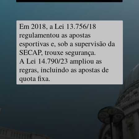
Em 2018, a Lei 13.756/18
regulamentou as apostas
esportivas e, sob a supervisão da
SECAP, trouxe segurança.
A Lei 14.790/23 ampliou as
regras, incluindo as apostas de
quota fixa.