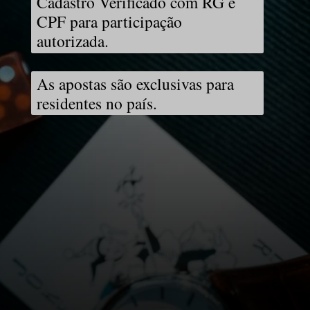
Cadastro Verificado com RG e
CPF para participação
autorizada.
As apostas são exclusivas para
residentes no país.