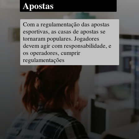
Apostas
Com a regulamentação das apostas
esportivas, as casas de apostas se
tornaram populares. Jogadores
devem agir com responsabilidade, e
os operadores, cumprir
regulamentações