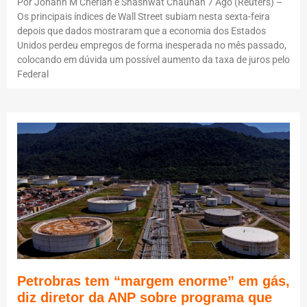
Por Johann M Cherian e Shashwat Chauhan 7 Ago (Reuters) –
Os principais índices de Wall Street subiam nesta sexta-feira
depois que dados mostraram que a economia dos Estados
Unidos perdeu empregos de forma inesperada no mês passado,
colocando em dúvida um possível aumento da taxa de juros pelo
Federal
Petrobras tem “margem enorme” em gás,
diz diretor da ANP sobre programa que