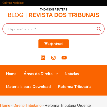
Últimas Notícias:
THOMSON REUTERS
BLOG |
REVISTA DOS TRIBUNAIS
Loja Virtual
Home
Áreas do Direito
Notícias
Materiais para Download
Reforma Tributária
Home
-
Direito Tributário
-
Reforma Tributária Urgente