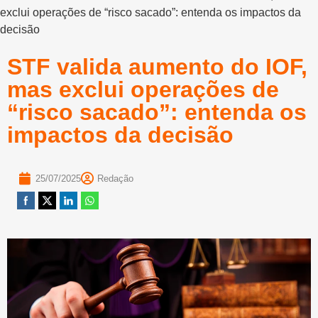
exclui operações de “risco sacado”: entenda os impactos da
decisão
STF valida aumento do IOF,
mas exclui operações de
“risco sacado”: entenda os
impactos da decisão
25/07/2025
Redação