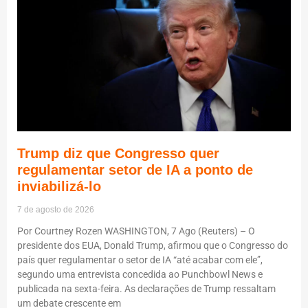
Trump diz que Congresso quer
regulamentar setor de IA a ponto de
inviabilizá-lo
7 de agosto de 2026
Por Courtney Rozen WASHINGTON, 7 Ago (Reuters) – O
presidente dos EUA, Donald Trump, afirmou que o Congresso do
país quer regulamentar o setor de IA “até acabar com ele”,
segundo uma entrevista concedida ao Punchbowl News e
publicada na sexta-feira. As declarações de Trump ressaltam
um debate crescente em