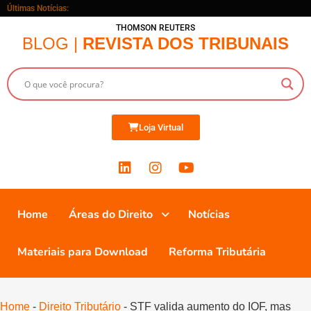
Últimas Notícias:
THOMSON REUTERS
BLOG |
REVISTA DOS TRIBUNAIS
Loja Virtual
Home
Áreas do Direito
Notícias
Materiais para Download
Reforma Tributária
Home
-
Direito Tributário
-
STF valida aumento do IOF, mas