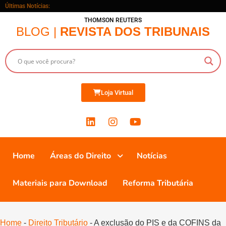
Últimas Notícias:
THOMSON REUTERS
BLOG |
REVISTA DOS TRIBUNAIS
Loja Virtual
Home
Áreas do Direito
Notícias
Materiais para Download
Reforma Tributária
Home
-
Direito Tributário
-
A exclusão do PIS e da COFINS da