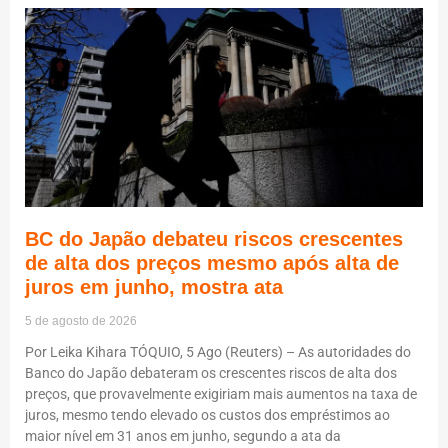
BC do Japão debateu riscos crescentes
de alta dos preços mesmo após alta de
juros em junho, mostra ata
5 de agosto de 2026
Por Leika Kihara TÓQUIO, 5 Ago (Reuters) – As autoridades do
Banco do Japão debateram os crescentes riscos de alta dos
preços, que provavelmente exigiriam mais aumentos na taxa de
juros, mesmo tendo elevado os custos dos empréstimos ao
maior nível em 31 anos em junho, segundo a ata da