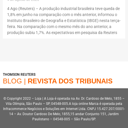
4 Ago (Reuters) – A produção industrial brasileira teve queda de
1,8% em junho na comparação com o mês anterior, informou o
Instituto Brasileiro de Geografia e Estatística (IBGE) nesta terça-
feira. Na comparação com o mesmo mês do ano anterior, a
produção subiu 1,7%. As expectativas em pesquisa da Reuters
THOMSON REUTERS
BLOG |
REVISTA DOS TRIBUNAIS
© Copyright 2022 – Loja | A Loja é operada na Av. Dr. Cardoso de Melo, 1855 –
Vila Olímpia, São Paulo – SP, 04548-005.A loja online Marca é operada pela
Infracommerce Negócios e Soluções em Internet Ltda. CNPJ 15.427.207/0001-
14 – Av. Doutor Cardoso De Melo, 1855,15 andar Conjunto 151, Jardim
Paulistano – 04548-005 – São Paulo/SP.