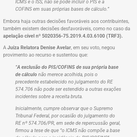
ICMS e o ISS, não se pode incluir o PIS e a
COFINS em suas próprias bases de cálculo.”
Embora haja outras decisões favoráveis aos contribuintes,
também existem decisões desfavoráveis, como no caso da
apelação cível nº 5020356-75.2019.4.03.6100 (TRF3).
A
Juíza Relatora Denise Avelar
, em seu voto, negou
provimento ao recurso e sustentou que:
“
A exclusão do PIS/COFINS de sua própria base
de cálculo
não merece acolhida, pois o
precedente estabelecido no julgamento do RE
574.706 não pode ser estendido a outras exações
incidentes sobre a receita bruta.
Inicialmente, cumpre observar que o Supremo
Tribunal Federal, por ocasião do julgamento do
RE nº 574.706/PR, em sede de repercussão geral,
firmou a tese de que “o ICMS não compõe a base