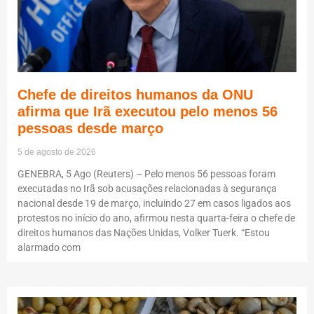
Chefe de direitos humanos da ONU
afirma que Irã executou pelo menos 56
pessoas desde março
5 de agosto de 2026
GENEBRA, 5 Ago (Reuters) – Pelo menos 56 pessoas foram
executadas no Irã sob acusações relacionadas à segurança
nacional desde 19 de março, incluindo 27 em casos ligados aos
protestos no início do ano, afirmou nesta quarta-feira o chefe de
direitos humanos das Nações Unidas, Volker Tuerk. “Estou
alarmado com