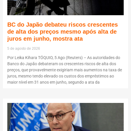
BC do Japão debateu riscos crescentes
de alta dos preços mesmo após alta de
juros em junho, mostra ata
5 de agosto de 2026
Por Leika Kihara TÓQUIO, 5 Ago (Reuters) – As autoridades do
Banco do Japão debateram os crescentes riscos de alta dos
preços, que provavelmente exigiriam mais aumentos na taxa de
juros, mesmo tendo elevado os custos dos empréstimos ao
maior nível em 31 anos em junho, segundo a ata da