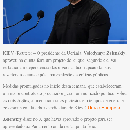
Volodymyr Zelenskiy
KIEV (Reuters) – O presidente da Ucrânia,
,
aprovou na quinta-feira um projeto de lei que, segundo ele, vai
restaurar a independência dos órgãos anticorrupção do país,
revertendo o curso após uma explosão de críticas públicas.
Medidas promulgadas no início desta semana, que estabeleceram
um maior controle do procurador-geral, um nomeado político, sobre
os dois órgãos, alimentaram raros protestos em tempos de guerra e
colocaram em dúvida a candidatura de Kiev à
.
União Europeia
Zelenskiy
disse no X que havia aprovado o projeto para ser
apresentado ao Parlamento ainda nesta quinta-feira.