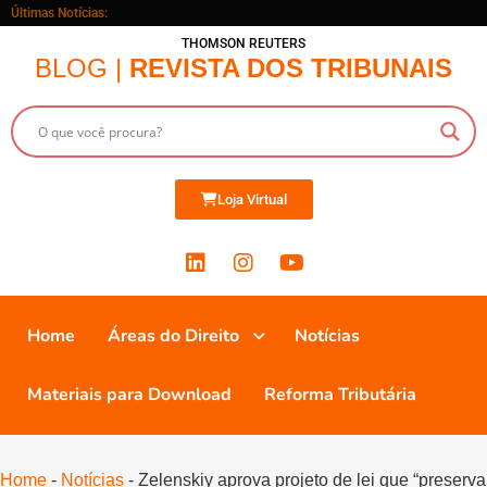
Últimas Notícias:
THOMSON REUTERS
BLOG |
REVISTA DOS TRIBUNAIS
Loja Virtual
Home
Áreas do Direito
Notícias
Materiais para Download
Reforma Tributária
Home
-
Notícias
-
Zelenskiy aprova projeto de lei que “preserva