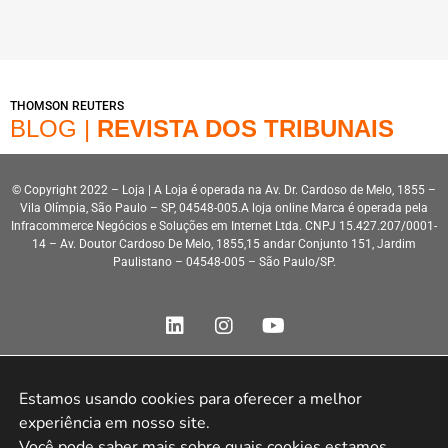
THOMSON REUTERS
BLOG |
REVISTA DOS TRIBUNAIS
© Copyright 2022 – Loja | A Loja é operada na Av. Dr. Cardoso de Melo, 1855 –
Vila Olímpia, São Paulo – SP, 04548-005.A loja online Marca é operada pela
Infracommerce Negócios e Soluções em Internet Ltda. CNPJ 15.427.207/0001-
14 – Av. Doutor Cardoso De Melo, 1855,15 andar Conjunto 151, Jardim
Paulistano – 04548-005 – São Paulo/SP.
Estamos usando cookies para oferecer a melhor 
experiência em nosso site.

Desenvolvimento HeroStar
Você pode saber mais sobre quais cookies estamos 