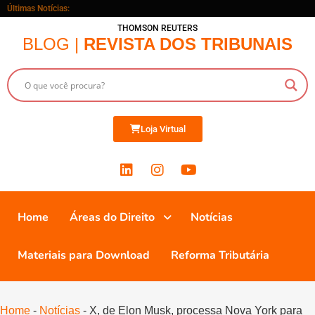
Últimas Notícias:
THOMSON REUTERS
BLOG |
REVISTA DOS TRIBUNAIS
Loja Virtual
Home
Áreas do Direito
Notícias
Materiais para Download
Reforma Tributária
Home
-
Notícias
-
X, de Elon Musk, processa Nova York para