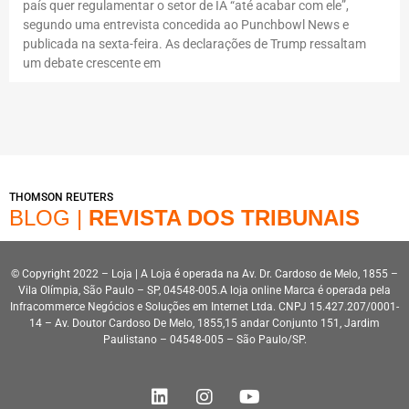
país quer regulamentar o setor de IA “até acabar com ele”,
segundo uma entrevista concedida ao Punchbowl News e
publicada na sexta-feira. As declarações de Trump ressaltam
um debate crescente em
THOMSON REUTERS
BLOG |
REVISTA DOS TRIBUNAIS
© Copyright 2022 – Loja | A Loja é operada na Av. Dr. Cardoso de Melo, 1855 –
Vila Olímpia, São Paulo – SP, 04548-005.A loja online Marca é operada pela
Infracommerce Negócios e Soluções em Internet Ltda. CNPJ 15.427.207/0001-
14 – Av. Doutor Cardoso De Melo, 1855,15 andar Conjunto 151, Jardim
Paulistano – 04548-005 – São Paulo/SP.