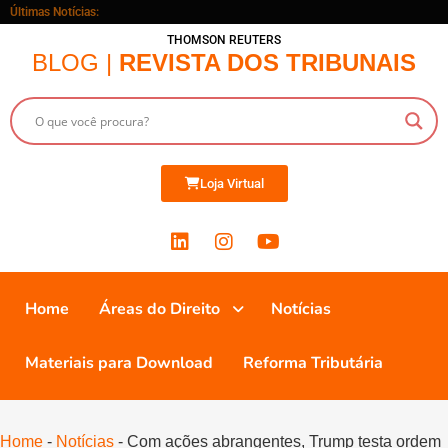
Últimas Notícias:
THOMSON REUTERS
BLOG |
REVISTA DOS TRIBUNAIS
Loja Virtual
Home
Áreas do Direito
Notícias
Materiais para Download
Reforma Tributária
Home
-
Notícias
-
Com ações abrangentes, Trump testa ordem