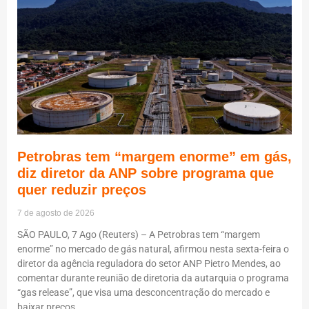
Petrobras tem “margem enorme” em gás,
diz diretor da ANP sobre programa que
quer reduzir preços
7 de agosto de 2026
SÃO PAULO, 7 Ago (Reuters) – A Petrobras tem “margem
enorme” no mercado de gás natural, afirmou nesta sexta-feira o
diretor da agência reguladora do setor ANP Pietro Mendes, ao
comentar durante reunião de diretoria da autarquia o programa
“gas release”, que visa uma desconcentração do mercado e
baixar preços