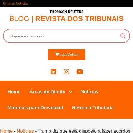
Últimas Notícias:
THOMSON REUTERS
BLOG |
REVISTA DOS TRIBUNAIS
Loja Virtual
Home
Áreas do Direito
Notícias
Materiais para Download
Reforma Tributária
Home
-
Notícias
-
Trump diz que está disposto a fazer acordos