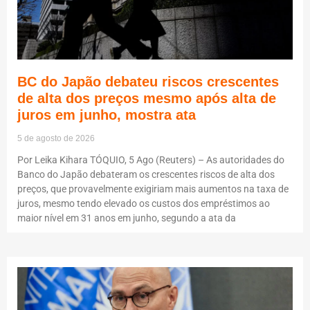
BC do Japão debateu riscos crescentes
de alta dos preços mesmo após alta de
juros em junho, mostra ata
5 de agosto de 2026
Por Leika Kihara TÓQUIO, 5 Ago (Reuters) – As autoridades do
Banco do Japão debateram os crescentes riscos de alta dos
preços, que provavelmente exigiriam mais aumentos na taxa de
juros, mesmo tendo elevado os custos dos empréstimos ao
maior nível em 31 anos em junho, segundo a ata da