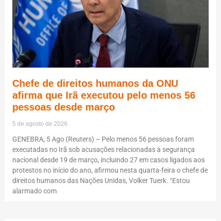
Chefe de direitos humanos da ONU
afirma que Irã executou pelo menos 56
pessoas desde março
5 de agosto de 2026
GENEBRA, 5 Ago (Reuters) – Pelo menos 56 pessoas foram
executadas no Irã sob acusações relacionadas à segurança
nacional desde 19 de março, incluindo 27 em casos ligados aos
protestos no início do ano, afirmou nesta quarta-feira o chefe de
direitos humanos das Nações Unidas, Volker Tuerk. “Estou
alarmado com