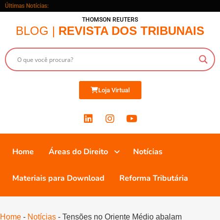
Últimas Notícias:
THOMSON REUTERS
BLOG |
REVISTA DOS TRIBUNAIS
Loja Virtual
Home
Áreas do Direito
Notícias
Materiais para Download
Reforma Tributária
Home
-
Notícias
-
Tensões no Oriente Médio abalam