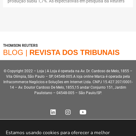
produção subiu 1,7%. As expectativas em pesquisa da Reuters
THOMSON REUTERS
BLOG |
REVISTA DOS TRIBUNAIS
© Copyright 2022 – Loja | A Loja é operada na Av. Dr. Cardoso de Melo, 1855 –
Vila Olímpia, São Paulo – SP, 04548-005.A loja online Marca é operada pela
Infracommerce Negócios e Soluções em Internet Ltda. CNPJ 15.427.207/0001-
14 – Av. Doutor Cardoso De Melo, 1855,15 andar Conjunto 151, Jardim
Paulistano – 04548-005 – São Paulo/SP.
Estamos usando cookies para oferecer a melhor 