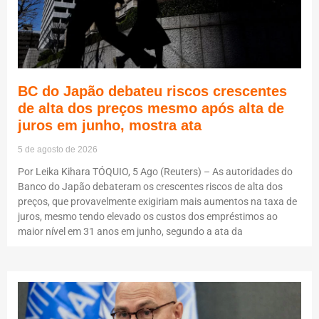
BC do Japão debateu riscos crescentes
de alta dos preços mesmo após alta de
juros em junho, mostra ata
5 de agosto de 2026
Por Leika Kihara TÓQUIO, 5 Ago (Reuters) – As autoridades do
Banco do Japão debateram os crescentes riscos de alta dos
preços, que provavelmente exigiriam mais aumentos na taxa de
juros, mesmo tendo elevado os custos dos empréstimos ao
maior nível em 31 anos em junho, segundo a ata da