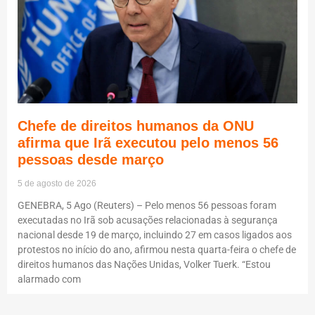
Chefe de direitos humanos da ONU
afirma que Irã executou pelo menos 56
pessoas desde março
5 de agosto de 2026
GENEBRA, 5 Ago (Reuters) – Pelo menos 56 pessoas foram
executadas no Irã sob acusações relacionadas à segurança
nacional desde 19 de março, incluindo 27 em casos ligados aos
protestos no início do ano, afirmou nesta quarta-feira o chefe de
direitos humanos das Nações Unidas, Volker Tuerk. “Estou
alarmado com