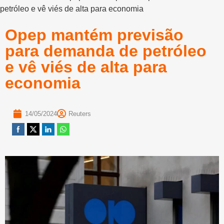
petróleo e vê viés de alta para economia
Opep mantém previsão
para demanda de petróleo
e vê viés de alta para
economia
14/05/2024
Reuters