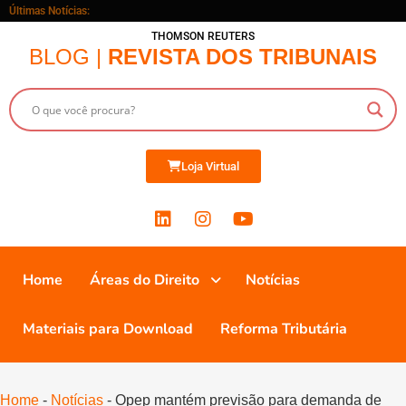
Últimas Notícias:
THOMSON REUTERS
BLOG |
REVISTA DOS TRIBUNAIS
Loja Virtual
Home
Áreas do Direito
Notícias
Materiais para Download
Reforma Tributária
Home
-
Notícias
-
Opep mantém previsão para demanda de