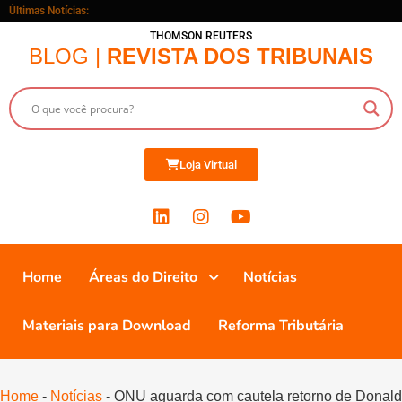
Últimas Notícias:
THOMSON REUTERS
BLOG |
REVISTA DOS TRIBUNAIS
Loja Virtual
Home
Áreas do Direito
Notícias
Materiais para Download
Reforma Tributária
Home
-
Notícias
-
ONU aguarda com cautela retorno de Donald