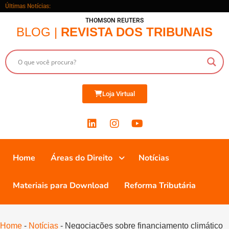
Últimas Notícias:
THOMSON REUTERS
BLOG |
REVISTA DOS TRIBUNAIS
Loja Virtual
Home
Áreas do Direito
Notícias
Materiais para Download
Reforma Tributária
Home
-
Notícias
-
Negociações sobre financiamento climático