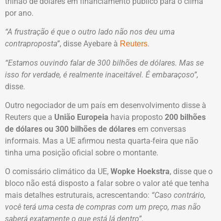
trilhão de dólares em financiamento público para o clima
por ano.
“A frustração é que o outro lado não nos deu uma
contraproposta”
, disse Ayebare à
.
Reuters
“Estamos ouvindo falar de 300 bilhões de dólares. Mas se
isso for verdade, é realmente inaceitável. É embaraçoso”,
disse.
Outro negociador de um país em desenvolvimento disse à
Reuters que a
União Europeia
havia proposto
200 bilhões
de dólares ou 300 bilhões de dólares
em conversas
informais. Mas a UE afirmou nesta quarta-feira que não
tinha uma posição oficial sobre o montante.
O comissário climático da UE,
Wopke Hoekstra
, disse que o
bloco não está disposto a falar sobre o valor até que tenha
mais detalhes estruturais, acrescentando:
“Caso contrário,
você terá uma cesta de compras com um preço, mas não
saberá exatamente o que está lá dentro”
.