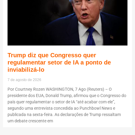
Trump diz que Congresso quer
regulamentar setor de IA a ponto de
inviabilizá-lo
7 de agosto de 2026
Por Courtney Rozen WASHINGTON, 7 Ago (Reuters) – O
presidente dos EUA, Donald Trump, afirmou que o Congresso do
país quer regulamentar o setor de IA “até acabar com ele”,
segundo uma entrevista concedida ao Punchbowl News e
publicada na sexta-feira. As declarações de Trump ressaltam
um debate crescente em