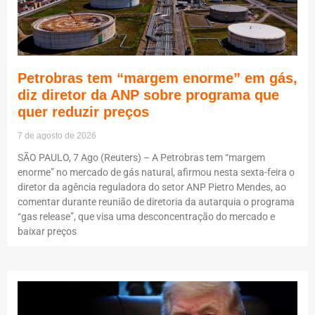
Petrobras tem “margem enorme” em gás,
diz diretor da ANP sobre programa que
quer reduzir preços
7 de agosto de 2026
SÃO PAULO, 7 Ago (Reuters) – A Petrobras tem “margem
enorme” no mercado de gás natural, afirmou nesta sexta-feira o
diretor da agência reguladora do setor ANP Pietro Mendes, ao
comentar durante reunião de diretoria da autarquia o programa
“gas release”, que visa uma desconcentração do mercado e
baixar preços