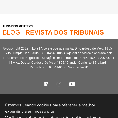
THOMSON REUTERS
BLOG |
REVISTA DOS TRIBUNAIS
© Copyright 2022 – Loja | A Loja é operada na Av. Dr. Cardoso de Melo, 1855 –
Vila Olímpia, São Paulo – SP, 04548-005.A loja online Marca é operada pela
Infracommerce Negócios e Soluções em Internet Ltda. CNPJ 15.427.207/0001-
14 – Av. Doutor Cardoso De Melo, 1855,15 andar Conjunto 151, Jardim
Paulistano – 04548-005 – São Paulo/SP.
Estamos usando cookies para oferecer a melhor 
Desenvolvimento HeroStar
experiência em nosso site.

Você pode saber mais sobre quais cookies estamos 