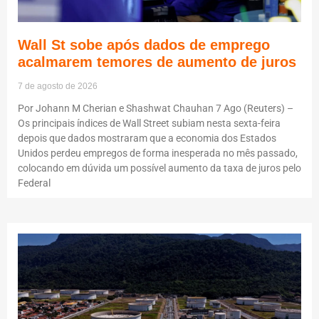
Wall St sobe após dados de emprego
acalmarem temores de aumento de juros
7 de agosto de 2026
Por Johann M Cherian e Shashwat Chauhan 7 Ago (Reuters) –
Os principais índices de Wall Street subiam nesta sexta-feira
depois que dados mostraram que a economia dos Estados
Unidos perdeu empregos de forma inesperada no mês passado,
colocando em dúvida um possível aumento da taxa de juros pelo
Federal