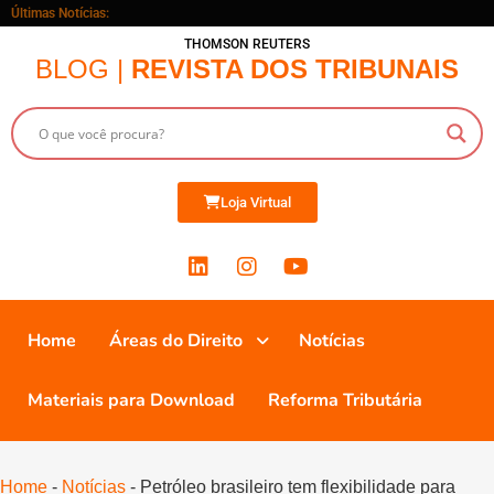
Últimas Notícias:
THOMSON REUTERS
BLOG |
REVISTA DOS TRIBUNAIS
Loja Virtual
Home
Áreas do Direito
Notícias
Materiais para Download
Reforma Tributária
Home
-
Notícias
-
Petróleo brasileiro tem flexibilidade para