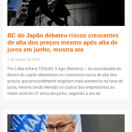
BC do Japão debateu riscos crescentes
de alta dos preços mesmo após alta de
juros em junho, mostra ata
5 de agosto de 2026
Por Leika Kihara TÓQUIO, 5 Ago (Reuters) – As autoridades do
Banco do Japão debateram os crescentes riscos de alta dos
preços, que provavelmente exigiriam mais aumentos na taxa de
juros, mesmo tendo elevado os custos dos empréstimos ao
maior nível em 31 anos em junho, segundo a ata da