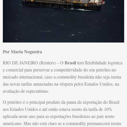
Por Marta Nogueira
Brasil
RIO DE JANEIRO (Reuters) – O
tem flexibilidade logística
e comercial para preservar a competitividade do seu petróleo no
mercado internacional, caso a commodity brasileira não seja isenta
das novas tarifas anunciadas na véspera pelos Estados Unidos, na
avaliação de especialistas.
O petróleo é o principal produto da pauta de exportação do Brasil
aos Estados Unidos e até então estava isento da tarifa de 10%
aplicada neste ano para as exportações brasileiras ao país norte-
americano. Mas não está claro se a commodity permanecerá isenta