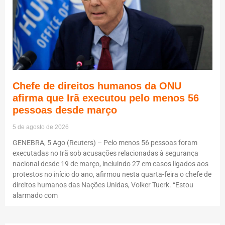
Chefe de direitos humanos da ONU
afirma que Irã executou pelo menos 56
pessoas desde março
5 de agosto de 2026
GENEBRA, 5 Ago (Reuters) – Pelo menos 56 pessoas foram
executadas no Irã sob acusações relacionadas à segurança
nacional desde 19 de março, incluindo 27 em casos ligados aos
protestos no início do ano, afirmou nesta quarta-feira o chefe de
direitos humanos das Nações Unidas, Volker Tuerk. “Estou
alarmado com