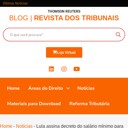
Últimas Notícias:
THOMSON REUTERS
BLOG |
REVISTA DOS TRIBUNAIS
Loja Virtual
Home
Áreas do Direito
Notícias
Materiais para Download
Reforma Tributária
Home
-
Notícias
-
Lula assina decreto do salário mínimo para