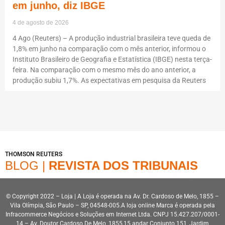
em junho, diz IBGE
4 de agosto de 2026
4 Ago (Reuters) – A produção industrial brasileira teve queda de
1,8% em junho na comparação com o mês anterior, informou o
Instituto Brasileiro de Geografia e Estatística (IBGE) nesta terça-
feira. Na comparação com o mesmo mês do ano anterior, a
produção subiu 1,7%. As expectativas em pesquisa da Reuters
THOMSON REUTERS
BLOG |
REVISTA DOS TRIBUNAIS
© Copyright 2022 – Loja | A Loja é operada na Av. Dr. Cardoso de Melo, 1855 –
Vila Olímpia, São Paulo – SP, 04548-005.A loja online Marca é operada pela
Infracommerce Negócios e Soluções em Internet Ltda. CNPJ 15.427.207/0001-
14 – Av. Doutor Cardoso De Melo, 1855,15 andar Conjunto 151, Jardim