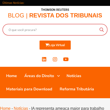
Últimas Notícias:
THOMSON REUTERS
BLOG |
REVISTA DOS TRIBUNAIS
Loja Virtual
Home
Áreas do Direito
Notícias
Materiais para Download
Reforma Tributária
Home
-
Notícias
-
IA representa ameaça maior para trabalho