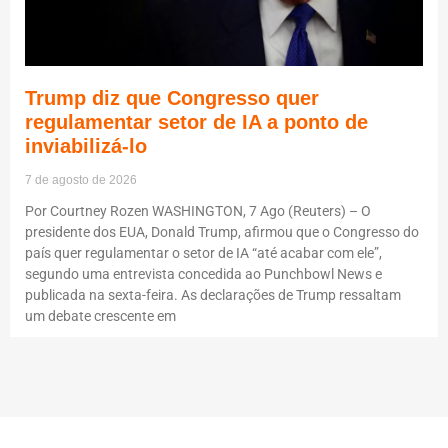
Trump diz que Congresso quer
regulamentar setor de IA a ponto de
inviabilizá-lo
7 de agosto de 2026
Por Courtney Rozen WASHINGTON, 7 Ago (Reuters) – O
presidente dos EUA, Donald Trump, afirmou que o Congresso do
país quer regulamentar o setor de IA “até acabar com ele”,
segundo uma entrevista concedida ao Punchbowl News e
publicada na sexta-feira. As declarações de Trump ressaltam
um debate crescente em