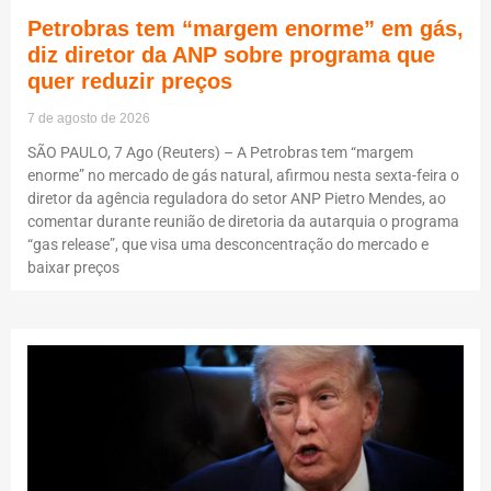
Petrobras tem “margem enorme” em gás,
diz diretor da ANP sobre programa que
quer reduzir preços
7 de agosto de 2026
SÃO PAULO, 7 Ago (Reuters) – A Petrobras tem “margem
enorme” no mercado de gás natural, afirmou nesta sexta-feira o
diretor da agência reguladora do setor ANP Pietro Mendes, ao
comentar durante reunião de diretoria da autarquia o programa
“gas release”, que visa uma desconcentração do mercado e
baixar preços