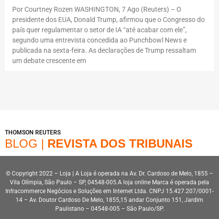
Por Courtney Rozen WASHINGTON, 7 Ago (Reuters) – O
presidente dos EUA, Donald Trump, afirmou que o Congresso do
país quer regulamentar o setor de IA “até acabar com ele”,
segundo uma entrevista concedida ao Punchbowl News e
publicada na sexta-feira. As declarações de Trump ressaltam
um debate crescente em
THOMSON REUTERS
BLOG |
REVISTA DOS TRIBUNAIS
© Copyright 2022 – Loja | A Loja é operada na Av. Dr. Cardoso de Melo, 1855 –
Vila Olímpia, São Paulo – SP, 04548-005.A loja online Marca é operada pela
Infracommerce Negócios e Soluções em Internet Ltda. CNPJ 15.427.207/0001-
14 – Av. Doutor Cardoso De Melo, 1855,15 andar Conjunto 151, Jardim
Paulistano – 04548-005 – São Paulo/SP.