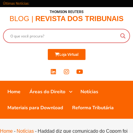
Últimas Notícias:
THOMSON REUTERS
BLOG |
REVISTA DOS TRIBUNAIS
Loja Virtual
Home
Áreas do Direito
Notícias
Materiais para Download
Reforma Tributária
Home
-
Notícias
-
Haddad diz que comunicado do Copom foi