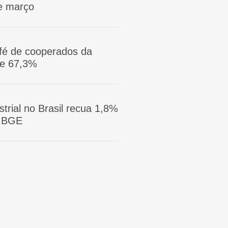
e março
afé de cooperados da
ge 67,3%
trial no Brasil recua 1,8%
 IBGE