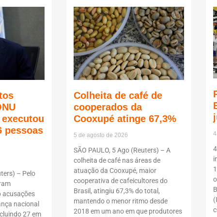
tos
Colheita de café de
ONU
cooperados da
ã executou
Cooxupé atinge 67,3%
6 pessoas
4
5 de agosto de 2026
4
SÃO PAULO, 5 Ago (Reuters) – A
i
colheita de café nas áreas de
1
atuação da Cooxupé, maior
ers) – Pelo
o
cooperativa de cafeicultores do
oram
B
Brasil, atingiu 67,3% do total,
b acusações
(
mantendo o menor ritmo desde
ança nacional
c
2018 em um ano em que produtores
ncluindo 27 em