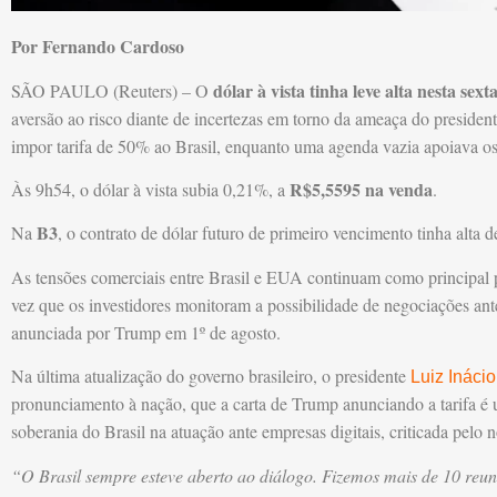
Por Fernando Cardoso
dólar à vista tinha leve alta nesta sexta
SÃO PAULO (Reuters) – O
aversão ao risco diante de incertezas em torno da ameaça do preside
impor tarifa de 50% ao Brasil, enquanto uma agenda vazia apoiava o
R$5,5595 na venda
Às 9h54, o dólar à vista subia 0,21%, a
.
B3
Na
, o contrato de dólar futuro de primeiro vencimento tinha alta 
As tensões comerciais entre Brasil e EUA continuam como principal
vez que os investidores monitoram a possibilidade de negociações ante
anunciada por Trump em 1º de agosto.
Na última atualização do governo brasileiro, o presidente
Luiz Inácio
pronunciamento à nação, que a carta de Trump anunciando a tarifa é
soberania do Brasil na atuação ante empresas digitais, criticada pelo 
“O Brasil sempre esteve aberto ao diálogo. Fizemos mais de 10 reu