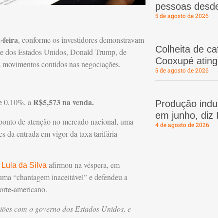
pessoas desd
5 de agosto de 2026
-feira
, conforme os investidores demonstravam
Colheita de c
nte dos Estados Unidos, Donald Trump, de
Cooxupé atin
s movimentos contidos nas negociações.
5 de agosto de 2026
R$5,573 na venda.
de 0,10%, a
Produção indus
em junho, diz
 ponto de atenção no mercado nacional, uma
4 de agosto de 2026
s da entrada em vigor da taxa tarifária
afirmou na véspera, em
 Lula da Silva
 uma “chantagem inaceitável” e defendeu a
norte-americano.
niões com o governo dos Estados Unidos, e