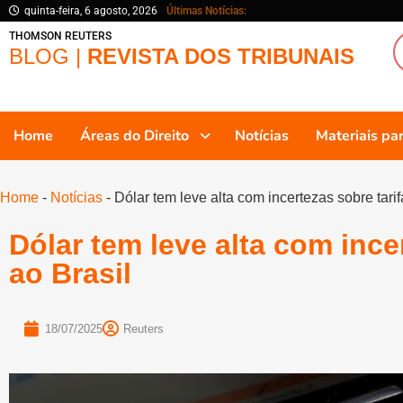
quinta-feira, 6 agosto, 2026
Últimas Notícias:
THOMSON REUTERS
BLOG |
REVISTA DOS TRIBUNAIS
Home
Áreas do Direito
Notícias
Materiais p
Home
-
Notícias
-
Dólar tem leve alta com incertezas sobre tarif
Dólar tem leve alta com ince
ao Brasil
18/07/2025
Reuters