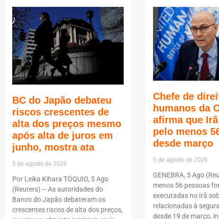
Chefe de direi
BC do Japão debateu
humanos da 
riscos crescentes de
afirma que Ir
alta dos preços mesmo
pelo menos 5
após alta de juros em
desde março
junho, mostra ata
5 de agosto de 2026
5 de agosto de 2026
GENEBRA, 5 Ago (Reut
Por Leika Kihara TÓQUIO, 5 Ago
menos 56 pessoas f
(Reuters) – As autoridades do
executadas no Irã so
Banco do Japão debateram os
relacionadas à segur
crescentes riscos de alta dos preços,
desde 19 de março, i