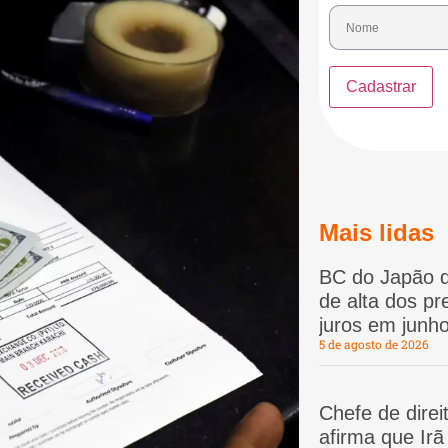
Mais lidas
BC do Japão d
de alta dos p
juros em junho
5 de agosto de 2026
Chefe de dire
afirma que Ir