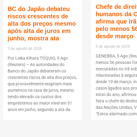
Chefe de direi
BC do Japão debateu
humanos da 
riscos crescentes de
afirma que Ir
alta dos preços mesmo
pelo menos 5
após alta de juros em
desde março
junho, mostra ata
5 de agosto de 2026
5 de agosto de 2026
GENEBRA, 5 Ago (Reut
Por Leika Kihara TÓQUIO, 5 Ago
menos 56 pessoas f
(Reuters) – As autoridades do
executadas no Irã so
Banco do Japão debateram os
relacionadas à segur
crescentes riscos de alta dos preços,
desde 19 de março, i
que provavelmente exigiriam mais
casos ligados aos pro
aumentos na taxa de juros, mesmo
início do ano, afirmou
tendo elevado os custos dos
feira o chefe de dire
empréstimos ao maior nível em 31
das Nações Unidas, Vo
anos em junho, segundo a ata da
“Estou alarmado com