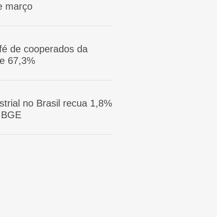
e março
afé de cooperados da
ge 67,3%
trial no Brasil recua 1,8%
 IBGE