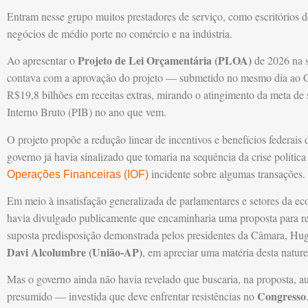
Entram nesse grupo muitos prestadores de serviço, como escritórios d
negócios de médio porte no comércio e na indústria.
Projeto de Lei Orçamentária (PLOA)
Ao apresentar o
de 2026 na s
contava com a aprovação do projeto — submetido no mesmo dia ao 
R$19,8 bilhões em receitas extras, mirando o atingimento da meta de
Interno Bruto (PIB) no ano que vem.
O projeto propõe a redução linear de incentivos e benefícios federais
governo já havia sinalizado que tomaria na sequência da crise polític
incidente sobre algumas transações.
Operações Financeiras (IOF)
Em meio à insatisfação generalizada de parlamentares e setores da 
havia divulgado publicamente que encaminharia uma proposta para red
suposta predisposição demonstrada pelos presidentes da Câmara, Hu
Davi Alcolumbre (União-AP)
, em apreciar uma matéria desta nature
Mas o governo ainda não havia revelado que buscaria, na proposta, au
Congresso
presumido — investida que deve enfrentar resistências no