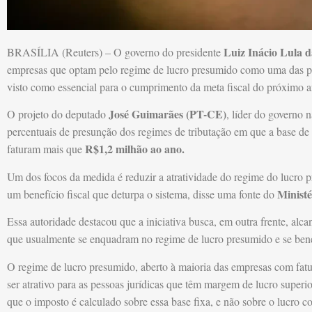
Luiz Inácio Lula d
BRASÍLIA (Reuters) – O governo do presidente
empresas que optam pelo regime de lucro presumido como uma das pern
visto como essencial para o cumprimento da meta fiscal do próximo a
José Guimarães (PT-CE)
O projeto do deputado
, líder do governo
percentuais de presunção dos regimes de tributação em que a base de
R$1,2 milhão ao ano.
faturam mais que
Um dos focos da medida é reduzir a atratividade do regime do lucro
Minist
um benefício fiscal que deturpa o sistema, disse uma fonte do
Essa autoridade destacou que a iniciativa busca, em outra frente, alca
que usualmente se enquadram no regime de lucro presumido e se benef
O regime de lucro presumido, aberto à maioria das empresas com fat
ser atrativo para as pessoas jurídicas que têm margem de lucro superio
que o imposto é calculado sobre essa base fixa, e não sobre o lucro con