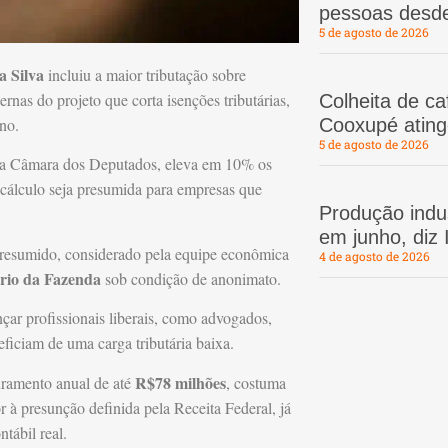
pessoas desd
5 de agosto de 2026
a Silva
incluiu a maior tributação sobre
as do projeto que corta isenções tributárias,
Colheita de c
no.
Cooxupé atin
5 de agosto de 2026
 na Câmara dos Deputados, eleva em 10% os
 cálculo seja presumida para empresas que
Produção indus
em junho, diz
 presumido, considerado pela equipe econômica
4 de agosto de 2026
ério da Fazenda
sob condição de anonimato.
nçar profissionais liberais, como advogados,
iciam de uma carga tributária baixa.
R$78 milhões
uramento anual de até
, costuma
r à presunção definida pela Receita Federal, já
tábil real.