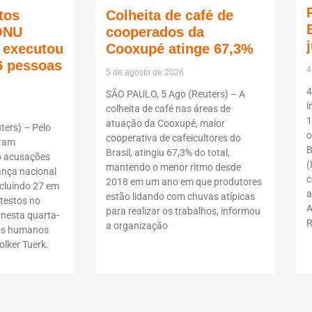
tos
Colheita de café de
ONU
cooperados da
ã executou
Cooxupé atinge 67,3%
6 pessoas
4
5 de agosto de 2026
4
SÃO PAULO, 5 Ago (Reuters) – A
i
colheita de café nas áreas de
1
atuação da Cooxupé, maior
ers) – Pelo
o
cooperativa de cafeicultores do
oram
B
Brasil, atingiu 67,3% do total,
b acusações
(
mantendo o menor ritmo desde
ança nacional
c
2018 em um ano em que produtores
ncluindo 27 em
a
estão lidando com chuvas atípicas
testos no
A
para realizar os trabalhos, informou
 nesta quarta-
R
a organização
itos humanos
lker Tuerk.