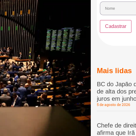
Mais lidas
BC do Japão d
de alta dos p
juros em junho
5 de agosto de 2026
Chefe de dire
afirma que Ir