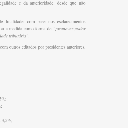
legalidade e da anterioridade, desde que não
de finalidade, com base nos esclarecimentos
ficou a medida como forma de
“promover maior
ade tributária”.
m outros editados por presidentes anteriores,
,5%;
%;
a 3,5%;