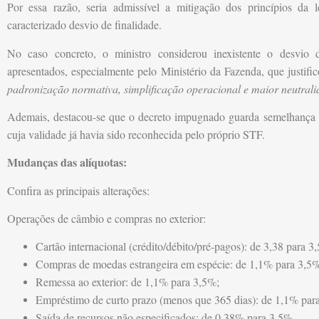
Por essa razão, seria admissível a mitigação dos princípios da 
caracterizado desvio de finalidade.
No caso concreto, o ministro considerou inexistente o desvio 
apresentados, especialmente pelo Ministério da Fazenda, que justi
padronização normativa, simplificação operacional e maior neutralid
Ademais, destacou-se que o decreto impugnado guarda semelhança co
cuja validade já havia sido reconhecida pelo próprio STF.
Mudanças das alíquotas:
Confira as principais alterações:
Operações de câmbio e compras no exterior:
Cartão internacional (crédito/débito/pré-pagos): de 3,38 para 3
Compras de moedas estrangeira em espécie: de 1,1% para 3,5
Remessa ao exterior: de 1,1% para 3,5%;
Empréstimo de curto prazo (menos que 365 dias): de 1,1% par
Saída de recursos não especificados: de 0,38% para 3,5%.