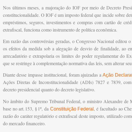
Nos últimos meses, a majoração do IOF por meio de Decreto Presid
constitucionalidade. O IOF é um imposto federal que incide sobre de
empréstimos, seguros, investimentos e compras com cartão de crédi
extrafiscal, funciona como instrumento de política econômica.
Em razão das controvérsias geradas, o Congresso Nacional editou o
os efeitos da medida sob a alegação de desvio de finalidade, ao e
arrecadatório e extrapolaria os limites do poder regulamentar do 
que se restringe à complementação normativa das leis, sem alterar se
Diante desse impasse institucional, foram ajuizadas a
Ação Declarat
Ações Diretas de Inconstitucionalidade (ADIs) 7827 e 7839, com 
decreto presidencial quanto do decreto legislativo.
No âmbito do Supremo Tribunal Federal, o ministro Alexandre de M
base no art.
153, §
1º, da
, é facultado ao Che
Constituição Federal
razão do caráter regulatório e extrafiscal deste imposto, utilizado co
do mercado financeiro.