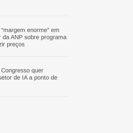
m “margem enorme” em
tor da ANP sobre programa
zir preços
 Congresso quer
etor de IA a ponto de