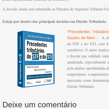
A decisão ainda será submetida ao Plenário do Supremo Tribunal Feder
Esteja por dentro das principais decisões em Direito Tributário
:
“Precedentes Tributár
– A obra
Soares de Melo
do STF e do STJ, com foc
repetitivos. O autor expli
e discute sua validade, int
atualizada, especialmente 
pela análise aprofundada de
empréstimos compulsórios
apresenta como ferramenta
Direito Tributário.
Deixe um comentário