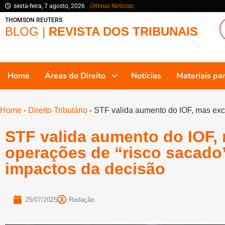
sexta-feira, 7 agosto, 2026
Últimas Notícias:
THOMSON REUTERS
BLOG |
REVISTA DOS TRIBUNAIS
Home
Áreas do Direito
Notícias
Materiais p
Home
-
Direito Tributário
-
STF valida aumento do IOF, mas excl
STF valida aumento do IOF, 
operações de “risco sacado
impactos da decisão
25/07/2025
Redação