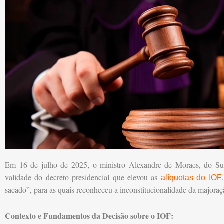
Em 16 de julho de 2025, o ministro Alexandre de Moraes, do Sup
validade do decreto presidencial que elevou as
alíquotas do IOF
sacado”, para as quais reconheceu a inconstitucionalidade da majoraç
Contexto e Fundamentos da Decisão sobre o IOF: