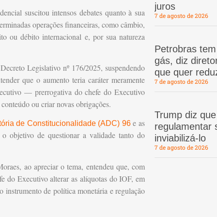
juros
encial suscitou intensos debates quanto à sua
7 de agosto de 2026
terminadas operações financeiras, como câmbio,
to ou débito internacional e, por sua natureza
Petrobras te
gás, diz dire
 Decreto Legislativo nº 176/2025, suspendendo
que quer redu
ntender que o aumento teria caráter meramente
7 de agosto de 2026
Executivo — prerrogativa do chefe do Executivo
u conteúdo ou criar novas obrigações.
Trump diz que
e as
ória de Constitucionalidade (ADC) 96
regulamentar s
o objetivo de questionar a validade tanto do
inviabilizá-lo
7 de agosto de 2026
oraes, ao apreciar o tema, entendeu que, com
fe do Executivo alterar as alíquotas do IOF, em
mo instrumento de política monetária e regulação