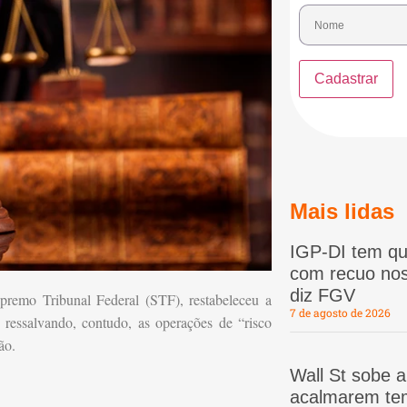
Mais lidas
IGP-DI tem qu
com recuo nos
diz FGV
remo Tribunal Federal (STF), restabeleceu a
7 de agosto de 2026
, ressalvando, contudo, as operações de “risco
ão.
Wall St sobe 
acalmarem te