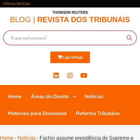
Últimas Notícias:
THOMSON REUTERS
BLOG |
REVISTA DOS TRIBUNAIS
Loja Virtual
Home
Áreas do Direito
Notícias
Materiais para Download
Reforma Tributária
Home
-
Notícias
-
Fachin assume presidência do Supremo e