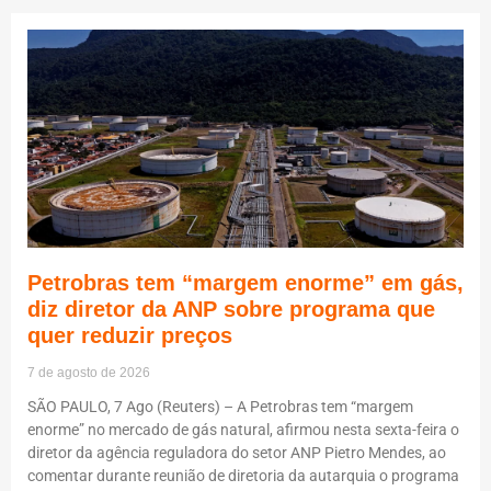
Petrobras tem “margem enorme” em gás,
diz diretor da ANP sobre programa que
quer reduzir preços
7 de agosto de 2026
SÃO PAULO, 7 Ago (Reuters) – A Petrobras tem “margem
enorme” no mercado de gás natural, afirmou nesta sexta-feira o
diretor da agência reguladora do setor ANP Pietro Mendes, ao
comentar durante reunião de diretoria da autarquia o programa