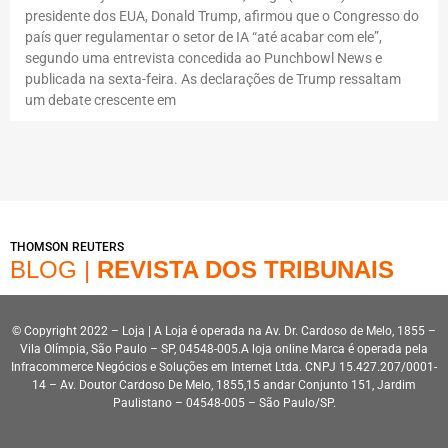
presidente dos EUA, Donald Trump, afirmou que o Congresso do
país quer regulamentar o setor de IA “até acabar com ele”,
segundo uma entrevista concedida ao Punchbowl News e
publicada na sexta-feira. As declarações de Trump ressaltam
um debate crescente em
THOMSON REUTERS
BLOG |
REVISTA DOS TRIBUNAIS
© Copyright 2022 – Loja | A Loja é operada na Av. Dr. Cardoso de Melo, 1855 –
Vila Olímpia, São Paulo – SP, 04548-005.A loja online Marca é operada pela
Infracommerce Negócios e Soluções em Internet Ltda. CNPJ 15.427.207/0001-
14 – Av. Doutor Cardoso De Melo, 1855,15 andar Conjunto 151, Jardim
Paulistano – 04548-005 – São Paulo/SP.