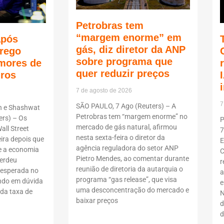
Petrobras tem
“margem enorme” em
após
gás, diz diretor da ANP
rego
sobre programa que
mores de
quer reduzir preços
uros
7 de agosto de 2026
7
SÃO PAULO, 7 Ago (Reuters) – A
n e Shashwat
Petrobras tem “margem enorme” no
rs) – Os
P
mercado de gás natural, afirmou
all Street
7
nesta sexta-feira o diretor da
ira depois que
E
agência reguladora do setor ANP
 a economia
C
Pietro Mendes, ao comentar durante
erdeu
r
reunião de diretoria da autarquia o
nesperada no
a
programa “gas release”, que visa
ndo em dúvida
e
uma desconcentração do mercado e
da taxa de
N
baixar preços
d
d