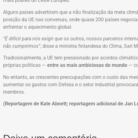
mais pobres do Leste Europeu.
Alguns países advertiram que a não finalização da meta climá
posição da UE nas conversas, onde quase 200 países negoci
enfrentar o aquecimento global.
“É difícil para nós exigir que os outros, nossos parceiros in
não cumprirmos”
, disse a ministra finlandesa do Clima, Sari M
Tradicionalmente, a UE tem pressionado por acordos climátic
próprias políticas —
entre as mais ambiciosas do mundo
— co
No entanto, as crescentes preocupações com o custo das medi
aumentar os gastos com Defesa e o setor industrial provocar
membros.
(Reportagem de Kate Abnett; reportagem adicional de Jan Lo