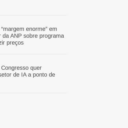
m “margem enorme” em
tor da ANP sobre programa
zir preços
 Congresso quer
etor de IA a ponto de