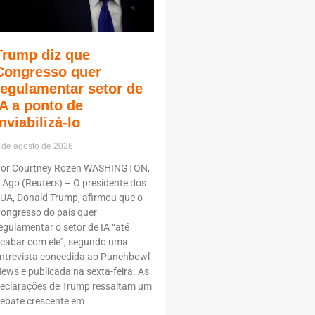
Trump diz que
Congresso quer
regulamentar setor de
IA a ponto de
inviabilizá-lo
 de agosto de 2026
or Courtney Rozen WASHINGTON,
 Ago (Reuters) – O presidente dos
UA, Donald Trump, afirmou que o
ongresso do país quer
egulamentar o setor de IA “até
cabar com ele”, segundo uma
ntrevista concedida ao Punchbowl
ews e publicada na sexta-feira. As
eclarações de Trump ressaltam um
ebate crescente em