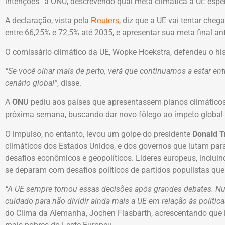
intenções” à ONU, descrevendo qual meta climática a UE esper
A declaração, vista pela
, diz que a UE vai tentar che
Reuters
entre 66,25% e 72,5% até 2035, e apresentar sua meta final a
O comissário climático da UE, Wopke Hoekstra, defendeu o his
“Se você olhar mais de perto, verá que continuamos a estar e
cenário global”
, disse.
A
ONU
pediu aos países que apresentassem planos climáticos
próxima semana, buscando dar novo fôlego ao ímpeto global 
O impulso, no entanto, levou um golpe do presidente
Donald 
climáticos dos Estados Unidos, e dos governos que lutam para
desafios econômicos e geopolíticos. Líderes europeus, incl
se deparam com desafios políticos de partidos populistas que
“A UE sempre tomou essas decisões após grandes debates. Nu
cuidado para não dividir ainda mais a UE em relação às política
do Clima da Alemanha, Jochen Flasbarth, acrescentando que i