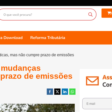
ara Download
Reforma Tributária
icas, mas não cumpre prazo de emissões
s mudanças
 prazo de emissões