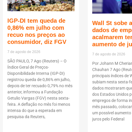
IGP-DI tem queda de
Wall St sobe 
0,86% em julho com
dados de emp
recuo nos preços ao
acalmarem te
consumidor, diz FGV
aumento de j
7 de agosto de 2026
7 de agosto de 2026
SÃO PAULO, 7 Ago (Reuters) – O
Por Johann M Cheria
Índice Geral de Preços-
Chauhan 7 Ago (Reute
Disponibilidade Interna (IGP-DI)
principais índices de W
registrou queda de 0,86% em julho,
subiam nesta sexta-fe
depois de ter recuado 0,79% no mês
dados mostraram que
anterior, informou a Fundação
dos Estados Unidos p
Getulio Vargas (FGV) nesta sexta-
empregos de forma i
feira. A deflação no mês foi menos
mês passado, coloca
intensa do que a esperada em
um possível aumento 
pesquisa da Reuters,
juros pelo Federal