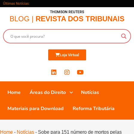
Últimas Notícias:
THOMSON REUTERS
BLOG |
REVISTA DOS TRIBUNAIS
Loja Virtual
Home
Áreas do Direito
Notícias
Materiais para Download
Reforma Tributária
Home
-
Notícias
-
Sobe para 151 número de mortos pelas