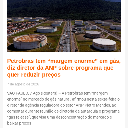
Petrobras tem “margem enorme” em gás,
diz diretor da ANP sobre programa que
quer reduzir preços
7 de agosto de 2026
SÃO PAULO, 7 Ago (Reuters) – A Petrobras tem “margem
enorme” no mercado de gás natural, afirmou nesta sexta-feira o
diretor da agência reguladora do setor ANP Pietro Mendes, ao
comentar durante reunião de diretoria da autarquia o programa
“gas release”, que visa uma desconcentração do mercado e
baixar preços