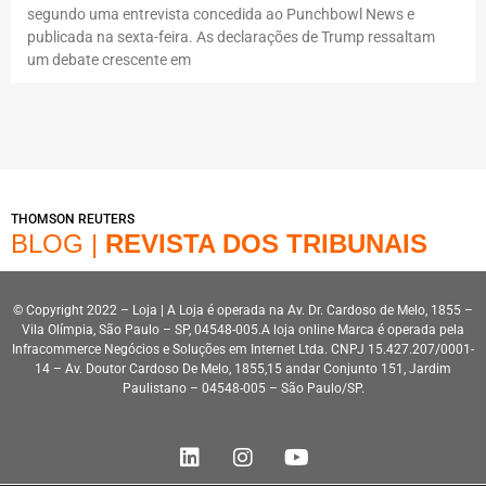
segundo uma entrevista concedida ao Punchbowl News e
publicada na sexta-feira. As declarações de Trump ressaltam
um debate crescente em
THOMSON REUTERS
BLOG |
REVISTA DOS TRIBUNAIS
© Copyright 2022 – Loja | A Loja é operada na Av. Dr. Cardoso de Melo, 1855 –
Vila Olímpia, São Paulo – SP, 04548-005.A loja online Marca é operada pela
Infracommerce Negócios e Soluções em Internet Ltda. CNPJ 15.427.207/0001-
14 – Av. Doutor Cardoso De Melo, 1855,15 andar Conjunto 151, Jardim
Paulistano – 04548-005 – São Paulo/SP.