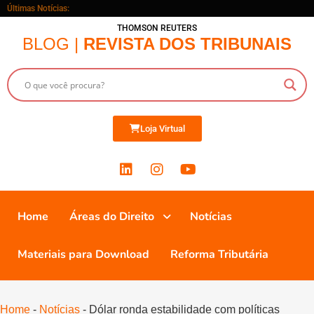
Últimas Notícias:
THOMSON REUTERS
BLOG |
REVISTA DOS TRIBUNAIS
Loja Virtual
Home
Áreas do Direito
Notícias
Materiais para Download
Reforma Tributária
Home
-
Notícias
-
Dólar ronda estabilidade com políticas