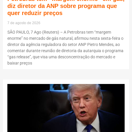
diz diretor da ANP sobre programa que
quer reduzir preços
7 de agosto de 2026
SÃO PAULO, 7 Ago (Reuters) – A Petrobras tem “margem
enorme” no mercado de gás natural, afirmou nesta sexta-feira o
diretor da agência reguladora do setor ANP Pietro Mendes, ao
comentar durante reunião de diretoria da autarquia o programa
“gas release”, que visa uma desconcentração do mercado e
baixar preços