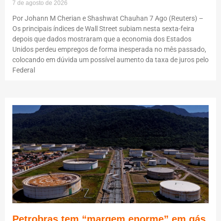
7 de agosto de 2026
Por Johann M Cherian e Shashwat Chauhan 7 Ago (Reuters) –
Os principais índices de Wall Street subiam nesta sexta-feira
depois que dados mostraram que a economia dos Estados
Unidos perdeu empregos de forma inesperada no mês passado,
colocando em dúvida um possível aumento da taxa de juros pelo
Federal
Petrobras tem “margem enorme” em gás,