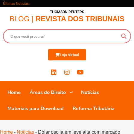
Últimas Notícias:
THOMSON REUTERS
BLOG |
REVISTA DOS TRIBUNAIS
Loja Virtual
Home
Áreas do Direito
Notícias
Materiais para Download
Reforma Tributária
Home
-
Notícias
-
Dólar oscila em leve alta com mercado