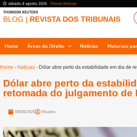
sábado, 8 agosto, 2026
Últimas Notícias:
THOMSON REUTERS
BLOG |
REVISTA DOS TRIBUNAIS
Home
Áreas do Direito
Notícias
Materiais p
Home
-
Notícias
-
Dólar abre perto da estabilidade em dia de 
Dólar abre perto da estabili
retomada do julgamento de
09/09/2025
Reuters