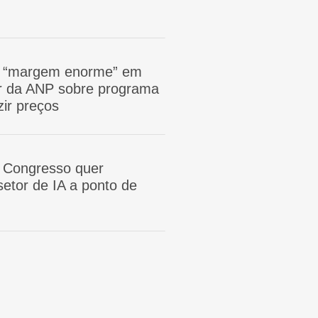
m “margem enorme” em
tor da ANP sobre programa
zir preços
 Congresso quer
etor de IA a ponto de