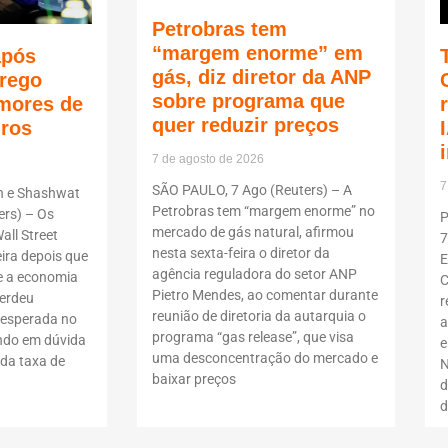
Petrobras tem
“margem enorme” em
após
gás, diz diretor da ANP
rego
sobre programa que
mores de
quer reduzir preços
uros
7 de agosto de 2026
7
SÃO PAULO, 7 Ago (Reuters) – A
n e Shashwat
Petrobras tem “margem enorme” no
rs) – Os
P
mercado de gás natural, afirmou
all Street
7
nesta sexta-feira o diretor da
ira depois que
E
agência reguladora do setor ANP
 a economia
C
Pietro Mendes, ao comentar durante
erdeu
r
reunião de diretoria da autarquia o
nesperada no
a
programa “gas release”, que visa
ndo em dúvida
e
uma desconcentração do mercado e
da taxa de
N
baixar preços
d
d