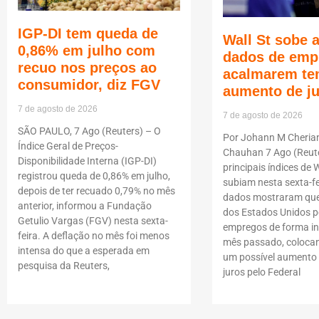
IGP-DI tem queda de
Wall St sobe 
0,86% em julho com
dados de emp
recuo nos preços ao
acalmarem te
consumidor, diz FGV
aumento de j
7 de agosto de 2026
7 de agosto de 2026
SÃO PAULO, 7 Ago (Reuters) – O
Por Johann M Cheria
Índice Geral de Preços-
Chauhan 7 Ago (Reute
Disponibilidade Interna (IGP-DI)
principais índices de W
registrou queda de 0,86% em julho,
subiam nesta sexta-fe
depois de ter recuado 0,79% no mês
dados mostraram que
anterior, informou a Fundação
dos Estados Unidos p
Getulio Vargas (FGV) nesta sexta-
empregos de forma i
feira. A deflação no mês foi menos
mês passado, coloca
intensa do que a esperada em
um possível aumento 
pesquisa da Reuters,
juros pelo Federal