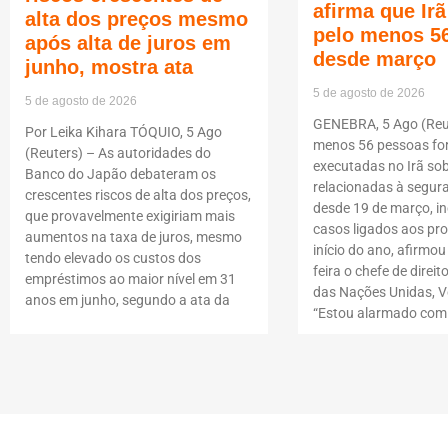
afirma que Ir
alta dos preços mesmo
pelo menos 5
após alta de juros em
desde março
junho, mostra ata
5 de agosto de 2026
5 de agosto de 2026
GENEBRA, 5 Ago (Reut
Por Leika Kihara TÓQUIO, 5 Ago
menos 56 pessoas f
(Reuters) – As autoridades do
executadas no Irã so
Banco do Japão debateram os
relacionadas à segur
crescentes riscos de alta dos preços,
desde 19 de março, i
que provavelmente exigiriam mais
casos ligados aos pro
aumentos na taxa de juros, mesmo
início do ano, afirmou
tendo elevado os custos dos
feira o chefe de dire
empréstimos ao maior nível em 31
das Nações Unidas, Vo
anos em junho, segundo a ata da
“Estou alarmado com