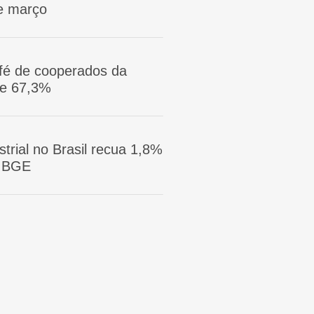
e março
afé de cooperados da
ge 67,3%
trial no Brasil recua 1,8%
 IBGE