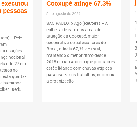
ã executou
Cooxupé atinge 67,3%
6 pessoas
4
5 de agosto de 2026
4
SÃO PAULO, 5 Ago (Reuters) – A
i
colheita de café nas áreas de
1
atuação da Cooxupé, maior
ers) – Pelo
o
cooperativa de cafeicultores do
oram
B
Brasil, atingiu 67,3% do total,
b acusações
(
mantendo o menor ritmo desde
ança nacional
c
2018 em um ano em que produtores
ncluindo 27 em
a
estão lidando com chuvas atípicas
testos no
A
para realizar os trabalhos, informou
 nesta quarta-
R
a organização
itos humanos
lker Tuerk.