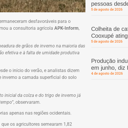
pessoas desd
5 de agosto de 2026
permaneceram desfavoráveis para o
rmou a consultoria agrícola
APK-Inform
,
Colheita de c
Cooxupé atin
5 de agosto de 2026
eadura de grãos de inverno na maioria das
o efetiva e à falta de umidade produtiva
Produção indus
em junho, diz
de o início do verão, e analistas dizem
4 de agosto de 2026
e inverno a camada superficial do solo
nicial da colza e do trigo de inverno já
 tempo”
, observaram.
rias apenas nas regiões ocidentais.
que os agricultores semearam 1,82