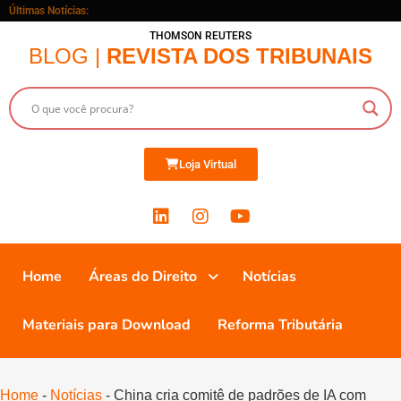
Últimas Notícias:
THOMSON REUTERS
BLOG |
REVISTA DOS TRIBUNAIS
Loja Virtual
Home
Áreas do Direito
Notícias
Materiais para Download
Reforma Tributária
Home
-
Notícias
-
China cria comitê de padrões de IA com